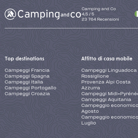
Camping and Co
4,5
/
5
23 764
Recensioni
Top destinations
Affitto di casa mobile
Campeggi Francia
Campeggi Linguadoca
Campeggi Spagna
Rossiglione
Campeggi Italia
Provenza Alpi Costa
Campeggi Portogallo
Azzurra
Campeggi Croazia
Campeggi Midi-Pyréné
Campeggi Aquitania
Campeggio economic
Agosto
Campeggio economic
Luglio