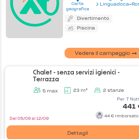
Carta
Linguadoca-Rossiglion
geografica
Divertimento
Piscina
Vedere il campeggio
Chalet - senza servizi igienici -
Terrazza
23 m²
2 stanze
5 max
Per 7 Not
441 
44 €
rimborsat
Dal 05/09 al 12/09
Dettagli