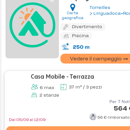
Torreilles
Carta
Linguadoca-Rossiglion
geografica
Divertimento
Piscina
250 m
Vedere il campeggio
Casa Mobile - Terrazza
37 m² / 3 pezzi
6 max
2 stanze
Per 7 Not
564 
56 €
rimborsat
Dal 05/09 al 12/09