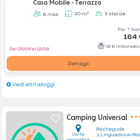
Casa Mobile - Terrazza
30 m²
3 stanze
6 max
Per 7 Not
164 
16 €
rimborsat
Dal 05/09 al 12/09
Dettagli
Vedi altri alloggi
Camping Universal
Rochegude
Carta
Linguadoca-Rossiglion
geografica