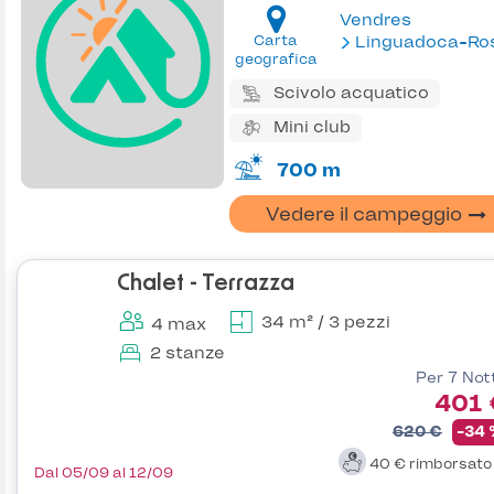
Vendres
Carta
Linguadoca-Rossiglion
geografica
Scivolo acquatico
Mini club
700 m
Vedere il campeggio
Chalet - Terrazza
34 m² / 3 pezzi
4 max
2 stanze
Per 7 Not
401 
620 €
-34
40 €
rimborsat
Dal 05/09 al 12/09