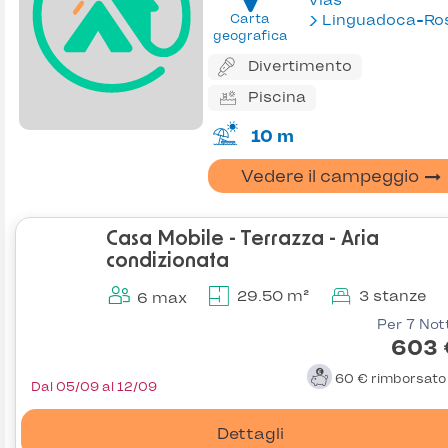
Vias
Carta
Linguadoca-Rossiglion
geografica
Divertimento
Piscina
10 m
Vedere il campeggio
Casa Mobile - Terrazza - Aria
condizionata
29.50 m²
3 stanze
6 max
Per 7 Not
603 
60 €
rimborsat
Dal 05/09 al 12/09
Dettagli