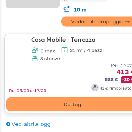
10 m
Vedere il campeggio
Casa Mobile - Terrazza
31 m² / 4 pezzi
6 max
3 stanze
Per 7 Not
413 
588 €
-30
41 €
rimborsat
Dal 05/09 al 12/09
Dettagli
Vedi altri alloggi