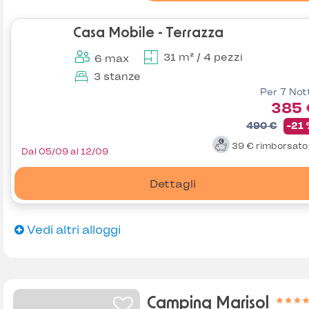
Casa Mobile - Terrazza
31 m² / 4 pezzi
6 max
3 stanze
Per 7 Not
385 
490 €
-21
39 €
rimborsat
Dal 05/09 al 12/09
Dettagli
Vedi altri alloggi
Camping Marisol