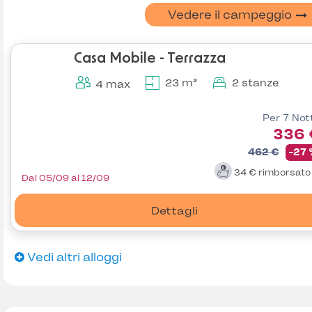
Vedere il campeggio
Casa Mobile - Terrazza
23 m²
2 stanze
4 max
Per 7 Not
336 
462 €
-27
34 €
rimborsat
Dal 05/09 al 12/09
Dettagli
Vedi altri alloggi