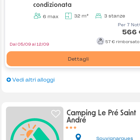
condizionata
32 m²
3 stanze
6 max
Per 7 Not
566 
57 €
rimborsat
Dal 05/09 al 12/09
Dettagli
Vedi altri alloggi
Camping Le Pré Saint
André
Souvignargues