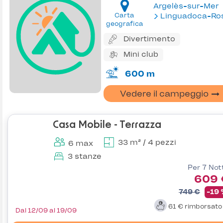
Argelès-sur-Mer
Carta
Linguadoca-Rossiglion
geografica
Divertimento
Mini club
600 m
Vedere il campeggio
Casa Mobile - Terrazza
33 m² / 4 pezzi
6 max
3 stanze
Per 7 Not
609 
749 €
-19
61 €
rimborsat
Dal 12/09 al 19/09