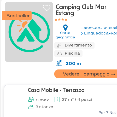
Camping Club Mar
Estang
Bestseller
Canet-en-Roussil
Carta
Linguadoca-Rossiglion
geografica
Divertimento
Piscina
300 m
Vedere il campeggio
Casa Mobile - Terrazza
37 m² / 4 pezzi
8 max
3 stanze
Per 7 Not