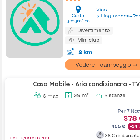
Vias
Carta
Linguadoca-Rossiglion
geografica
Divertimento
Mini club
2 km
Vedere il campeggio
Casa Mobile - Aria condizionata - TV
29 m²
2 stanze
6 max
Per 7 Not
378 
455 €
-14
38 €
rimborsat
Dal 05/09 al 12/09