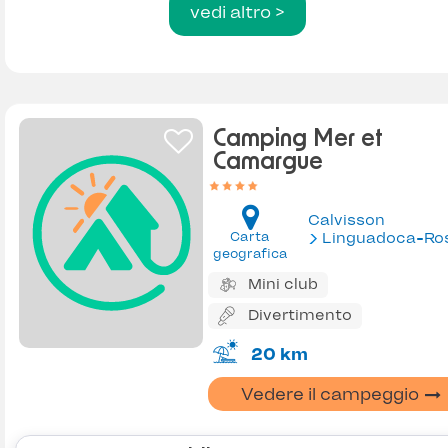
vedi altro >
Camping Mer et
Camargue
Calvisson
Carta
Linguadoca-Rossiglion
geografica
Mini club
Divertimento
20 km
Vedere il campeggio