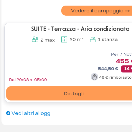
Vedere il campeggio
SUITE - Terrazza - Aria condizionata
20 m²
1 stanza
2 max
Per 7 Not
455 
544,50 €
-14
46 €
rimborsat
Dal 29/08 al 05/09
Dettagli
Vedi altri alloggi