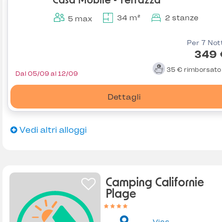
Casa Mobile - Terrazza
34 m²
2 stanze
5 max
Per 7 Not
349 
35 €
rimborsat
Dal 05/09 al 12/09
Dettagli
Vedi altri alloggi
Camping Californie
Plage