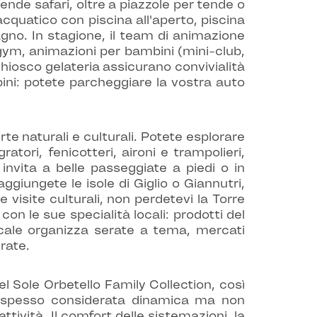
tende safari, oltre a piazzole per tende o
acquatico con piscina all'aperto, piscina
agno. In stagione, il team di animazione
agym, animazioni per bambini (mini-club,
chiosco gelateria assicurano convivialità
ni: potete parcheggiare la vostra auto
te naturali e culturali. Potete esplorare
atori, fenicotteri, aironi e trampolieri,
 invita a belle passeggiate a piedi o in
giungete le isole di Giglio o Giannutri,
visite culturali, non perdetevi la Torre
on le sue specialità locali: prodotti del
locale organizza serate a tema, mercati
rate.
l Sole Orbetello Family Collection, così
e è spesso considerata dinamica ma non
tività. Il comfort delle sistemazioni, la