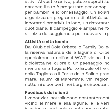
attivi. Al vostro arrivo, potete approfit
camper, il sito è progettato per accogli
per bambini e idromassaggio. Un solariu
organizza un programma di attività: ses
laboratori creativi). In loco, un ristor
quotidiana. Il campeggio è ampiamente
all'inizio del soggiorno e poi muovervi a p
Attività e vita locale
Dal Club del Sole Orbetello Family Colle
la riserva naturale della laguna di Orbe
specialmente nell'oasi WWF vicina. La d
bicicletta nel cuore di un paesaggio in
mentre una fuga a Porto Ercole offre un
della Tagliata o il Forte delle Saline p
mare, salumi di Maremma, vini regional
notturni e concerti nei borghi circostan
Feedback dei clienti
I vacanzieri sottolineano costantemente
vicino al mare e alla laguna, e la va
invadente, particolarmente apprezzata da