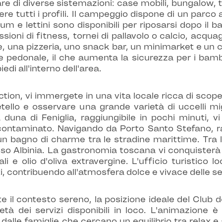
tare di diverse sistemazioni: case mobili, bungalow, 
ere tutti i profili. Il campeggio dispone di un parco 
m e lettini sono disponibili per riposarsi dopo il b
sioni di fitness, tornei di pallavolo o calcio, acqu
ante, una pizzeria, uno snack bar, un minimarket e un 
 pedonale, il che aumenta la sicurezza per i bambi
iedi all'interno dell'area.
ction, vi immergete in una vita locale ricca di scoper
tello e osservare una grande varietà di uccelli migr
una di Feniglia, raggiungibile in pochi minuti, vi
contaminato. Navigando da Porto Santo Stefano, rag
 bagno di charme tra le stradine marittime. Tra le 
resso Albinia. La gastronomia toscana vi conquisterà c
i e olio d'oliva extravergine. L'ufficio turistico 
ti, contribuendo all'atmosfera dolce e vivace delle se
 il contesto sereno, la posizione ideale del Club de
rietà dei servizi disponibili in loco. L'animazion
lle famiglie che cercano un equilibrio tra relax e at