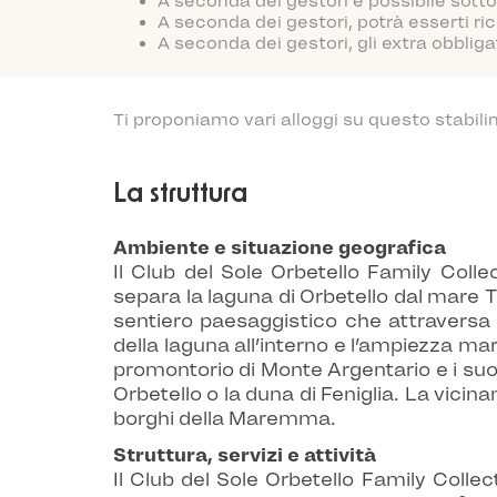
A seconda dei gestori è possibile sotto
A seconda dei gestori, potrà esserti ric
A seconda dei gestori, gli extra obblig
Ti proponiamo vari alloggi su questo stabili
La struttura
Ambiente e situazione geografica
Il Club del Sole Orbetello Family Colle
separa la laguna di Orbetello dal mare T
sentiero paesaggistico che attraversa l
della laguna all’interno e l’ampiezza ma
promontorio di Monte Argentario e i suoi
Orbetello o la duna di Feniglia. La vicin
borghi della Maremma.
Struttura, servizi e attività
Il Club del Sole Orbetello Family Colle