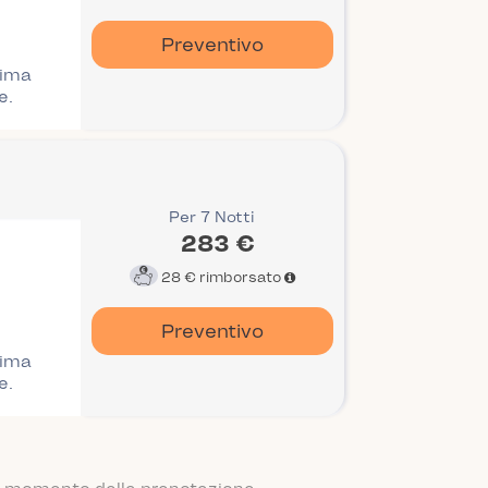
Preventivo
rima
e.
Per 7 Notti
283 €
28 €
rimborsato
Preventivo
rima
e.