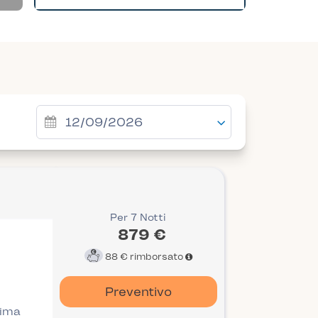
Per 7 Notti
879 €
88 €
rimborsato
Preventivo
rima