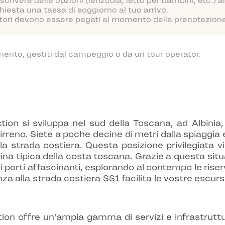
scrivere delle opzioni (lenzuola, letto per bambini, etc.)
hiesta una tassa di soggiorno al tuo arrivo.
atori devono essere pagati al momento della prenotazione o
mento, gestiti dal campeggio o da un tour operator.
ction si sviluppa nel sud della Toscana, ad Albinia
irreno. Siete a poche decine di metri dalla spiaggia e
a strada costiera. Questa posizione privilegiata v
rina tipica della costa toscana. Grazie a questa sit
 porti affascinanti, esplorando al contempo le riser
anza alla strada costiera SS1 facilita le vostre escur
ction offre un'ampia gamma di servizi e infrastruttu