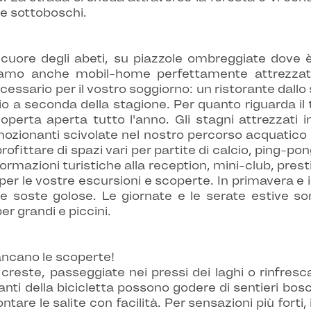
i e sottoboschi.
 cuore degli abeti, su piazzole ombreggiate dove 
amo anche mobil-home perfettamente attrezzati, p
ecessario per il vostro soggiorno: un ristorante dallo
o a seconda della stagione. Per quanto riguarda il
operta aperta tutto l'anno. Gli stagni attrezzati 
emozionanti scivolate nel nostro percorso acquatico i
ofittare di spazi vari per partite di calcio, ping-po
formazioni turistiche alla reception, mini-club, prest
ati per le vostre escursioni e scoperte. In primavera 
e soste golose. Le giornate e le serate estive son
per grandi e piccini.
ancano le scoperte!
este, passeggiate nei pressi dei laghi o rinfresca
nti della bicicletta possono godere di sentieri bosch
ntare le salite con facilità. Per sensazioni più forti