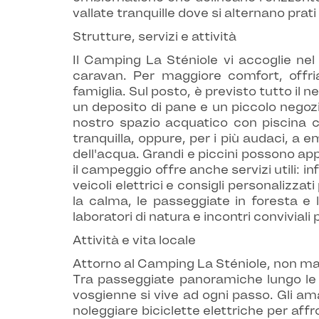
vallate tranquille dove si alternano prat
Strutture, servizi e attività
Il Camping La Sténiole
vi accoglie nel
caravan. Per maggiore comfort, offri
famiglia.
Sul posto, è previsto tutto il n
un deposito di pane e un piccolo negozi
nostro spazio acquatico con piscina c
tranquilla, oppure, per i più audaci, a 
dell'acqua. Grandi e piccini possono appr
il campeggio offre anche servizi utili: in
veicoli elettrici e consigli personalizz
la calma, le passeggiate in foresta e l
laboratori di natura e incontri conviviali 
Attività e vita locale
Attorno al Camping La Sténiole, non m
Tra passeggiate panoramiche lungo le cr
vosgienne si vive ad ogni passo. Gli ama
noleggiare biciclette elettriche per affro