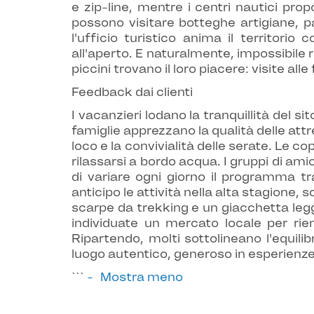
e zip-line, mentre i centri nautici pro
possono visitare botteghe artigiane, pa
l'ufficio turistico anima il territori
all'aperto. E naturalmente, impossibile ri
piccini trovano il loro piacere: visite all
Feedback dai clienti
I vacanzieri lodano la tranquillità del si
famiglie apprezzano la qualità delle attr
loco e la convivialità delle serate. Le c
rilassarsi a bordo acqua. I gruppi di amici
di variare ogni giorno il programma tr
anticipo le attività nella alta stagione
scarpe da trekking e un giacchetta leg
individuate un mercato locale per riemp
Ripartendo, molti sottolineano l'equilib
luogo autentico, generoso in esperienze,
```
Mostra meno