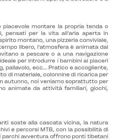
è piacevole montare la propria tenda o
ensati per la vita all'aria aperta in
 spirito montano, una pizzeria conviviale,
 tempo libero, l'atmosfera è animata dal
invitano a pescare o a una navigazione
deale per introdurre i bambini ai piaceri
ng, pallavolo, ecc… Pratico e accogliente,
ito di materiale, colonnine di ricarica per
e in autunno, noi veniamo soprattutto per
o animate da attività familiari, giochi,
nti soste alla cascata vicina, la natura
ivi e percorsi MTB, con la possibilità di
, i parchi avventura offrono ponti tibetani