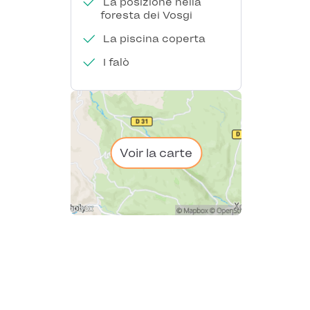
La posizione nella
foresta dei Vosgi
La piscina coperta
I falò
Voir la carte