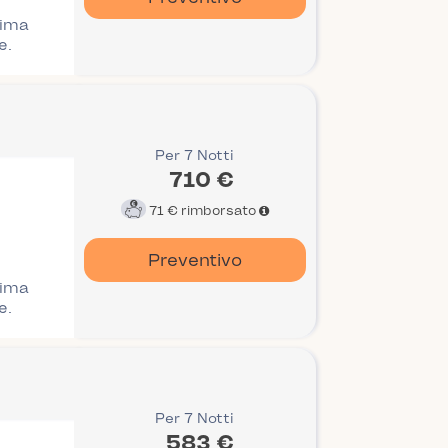
rima
e.
Per 7 Notti
710 €
71 €
rimborsato
Preventivo
rima
e.
Per 7 Notti
583 €