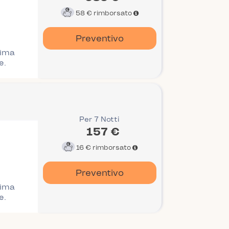
58 €
rimborsato
Preventivo
rima
e.
Per 7 Notti
157 €
16 €
rimborsato
Preventivo
rima
e.