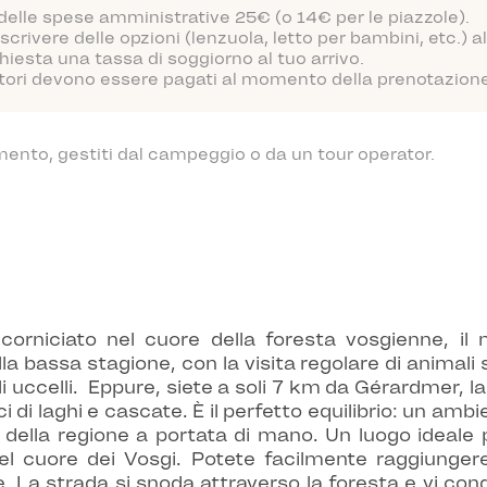
 delle spese amministrative 25€ (o 14€ per le piazzole).
scrivere delle opzioni (lenzuola, letto per bambini, etc.)
hiesta una tassa di soggiorno al tuo arrivo.
atori devono essere pagati al momento della prenotazione o
mento, gestiti dal campeggio o da un tour operator.
corniciato nel cuore della foresta vosgienne, il
la bassa stagione, con la visita regolare di animali s
i uccelli.
Eppure, siete a soli 7 km da Gérardmer, la p
 di laghi e cascate. È il perfetto equilibrio: un amb
li della regione a portata di mano. Un luogo ideale
el cuore dei Vosgi. Potete facilmente raggiungere 
. La strada si snoda attraverso la foresta e vi con