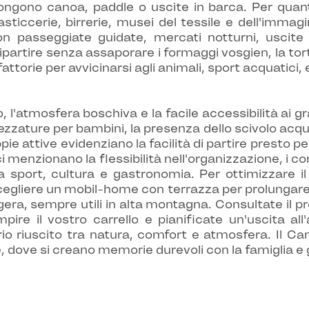
pongono canoa, paddle o uscite in barca. Per quanto
sticcerie, birrerie, musei del tessile e dell'imma
o con passeggiate guidate, mercati notturni, uscit
partire senza assaporare i formaggi vosgien, la torta 
e fattorie per avvicinarsi agli animali, sport acquatici
to, l'atmosfera boschiva e la facile accessibilità ai 
ezzature per bambini, la presenza dello scivolo acquati
oppie attive evidenziano la facilità di partire presto
 menzionano la flessibilità nell'organizzazione, i cons
a sport, cultura e gastronomia. Per ottimizzare il 
, scegliere un mobil-home con terrazza per prolungare 
gera, sempre utili in alta montagna. Consultate il 
ire il vostro carrello e pianificate un'uscita all
rio riuscito tra natura, comfort e atmosfera. Il Ca
 dove si creano memorie durevoli con la famiglia e g