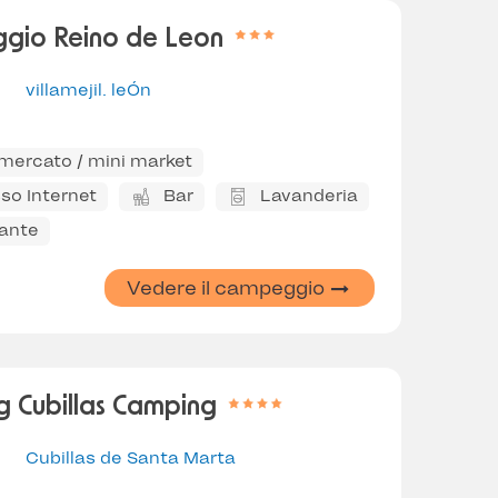
gio Reino de Leon
villamejil. leÓn
mercato / mini market
so Internet
Bar
Lavanderia
rante
Vedere il campeggio
 Cubillas Camping
Cubillas de Santa Marta