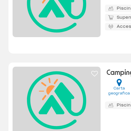
Pisci
Super
Acces
Camping
Carta
geografica
Pisci