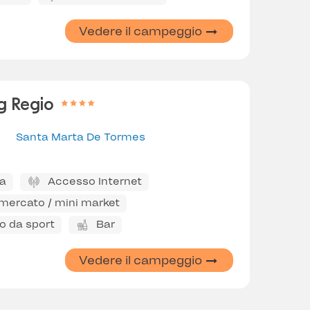
Vedere il campeggio
g Regio
Santa Marta De Tormes
na
Accesso Internet
mercato / mini market
 da sport
Bar
Vedere il campeggio