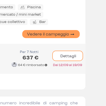
timento
Piscina
mercato / mini market
ue collettivo
Bar
Vedere il campeggio
Per 7 Notti
Dettagli
637 €
64 €
rimborsato
Dal 12/09 al 19/09
numero incredibile di camping che