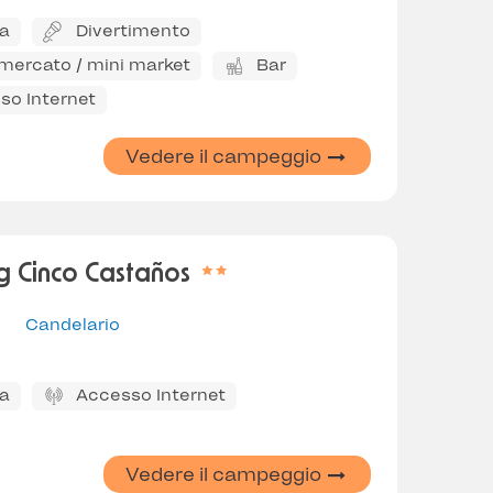
na
Divertimento
mercato / mini market
Bar
so Internet
Vedere il campeggio
 Cinco Castaños
Candelario
na
Accesso Internet
Vedere il campeggio