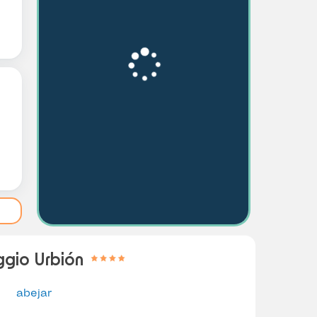
gio Urbión
abejar