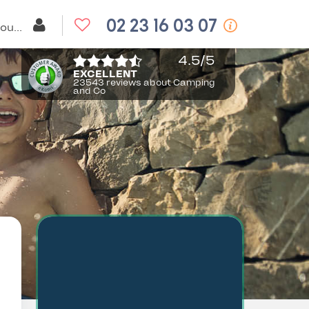
02 23 16 03 07
Il mio account
4.5
/5
EXCELLENT
23543 reviews about Camping
and Co