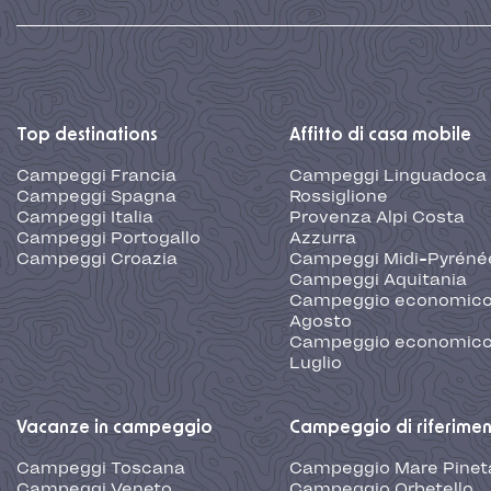
Top destinations
Affitto di casa mobile
Campeggi Francia
Campeggi Linguadoca
Campeggi Spagna
Rossiglione
Campeggi Italia
Provenza Alpi Costa
Campeggi Portogallo
Azzurra
Campeggi Croazia
Campeggi Midi-Pyréné
Campeggi Aquitania
Campeggio economic
Agosto
Campeggio economic
Luglio
Vacanze in campeggio
Campeggio di riferime
Campeggi Toscana
Campeggio Mare Pinet
Campeggi Veneto
Campeggio Orbetello