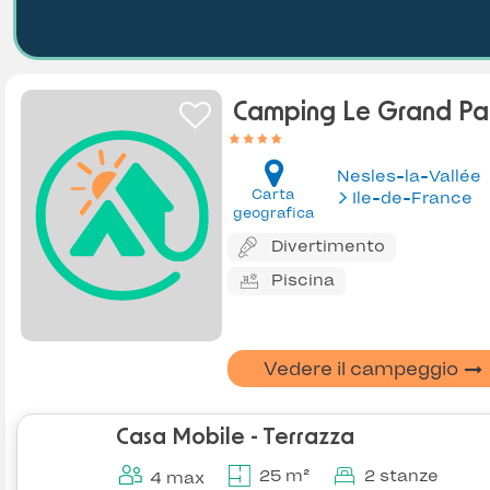
Camping Le Grand Par
Nesles-la-Vallée
Carta
Ile-de-France
geografica
Divertimento
Piscina
Vedere il campeggio
Casa Mobile - Terrazza
25 m²
2 stanze
4 max