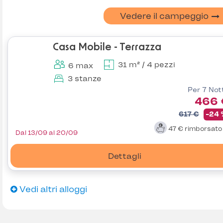
Vedere il campeggio
Casa Mobile - Terrazza
31 m² / 4 pezzi
6 max
3 stanze
Per 7 Not
466 
617 €
-24
47 €
rimborsat
Dal 13/09 al 20/09
Dettagli
Vedi altri alloggi