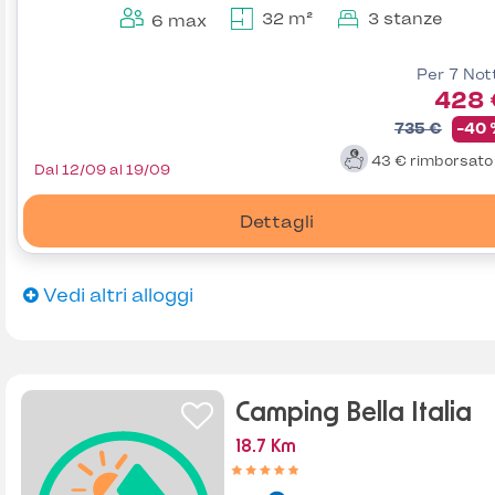
32 m²
3 stanze
6 max
Per 7 Not
428 
735 €
-40
43 €
rimborsat
Dal 12/09 al 19/09
Dettagli
Vedi altri alloggi
Camping Bella Italia
18.7 Km