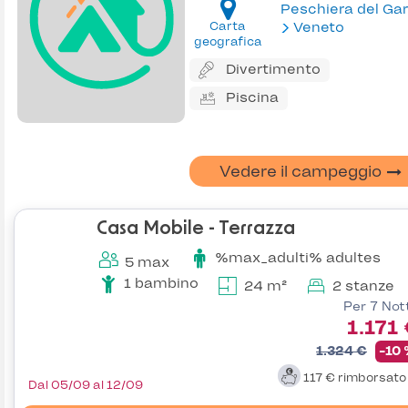
Peschiera del Ga
Carta
Veneto
geografica
Divertimento
Piscina
Vedere il campeggio
Casa Mobile - Terrazza
%max_adulti% adultes
5 max
1 bambino
24 m²
2 stanze
Per 7 Not
1.171
1.324 €
-10
117 €
rimborsat
Dal 05/09 al 12/09