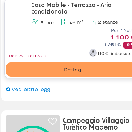
Casa Mobile - Terrazza - Aria
condizionata
24 m²
2 stanze
5 max
Per 7 Not
1.100
1.251 €
-9
110 €
rimborsat
Dal 05/09 al 12/09
Dettagli
Vedi altri alloggi
Campeggio Villaggio
Turistico Maderno