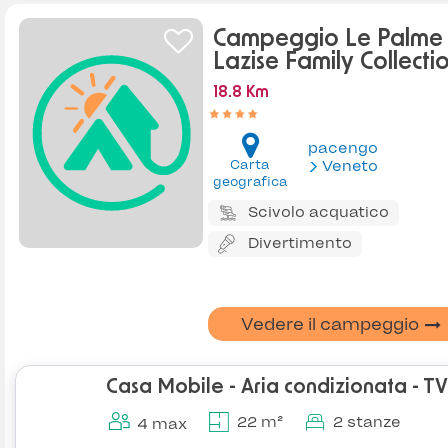
Campeggio Le Palme
Lazise Family Collecti
18.8 Km
pacengo
Carta
Veneto
geografica
Scivolo acquatico
Divertimento
Vedere il campeggio
Casa Mobile - Aria condizionata - TV
22 m²
2 stanze
4 max