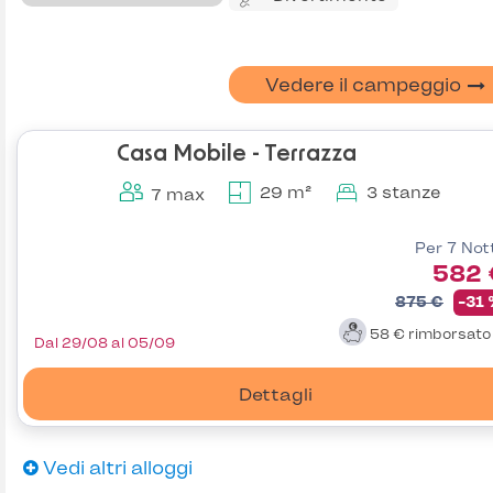
Vedere il campeggio
Casa Mobile - Terrazza
29 m²
3 stanze
7 max
Per 7 Not
582 
875 €
-31
58 €
rimborsat
Dal 29/08 al 05/09
Dettagli
Vedi altri alloggi