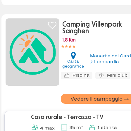
Camping Villenpark
Sanghen
1.8 Km
Manerba del Gar
Carta
Lombardia
geografica
Piscina
Mini club
Vedere il campeggio
Casa rurale - Terrazza - TV
35 m²
1 stanza
4 max