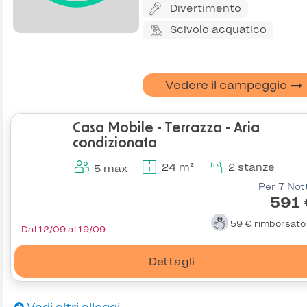
Divertimento
Scivolo acquatico
Vedere il campeggio
Casa Mobile - Terrazza - Aria
condizionata
24 m²
2 stanze
5 max
Per 7 Not
591 
59 €
rimborsat
Dal 12/09 al 19/09
Dettagli