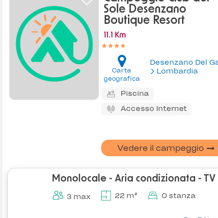
Sole Desenzano
Boutique Resort
11.1 Km
Carta
Lombardia
geografica
Piscina
Accesso Internet
Vedere il campeggio
Monolocale - Aria condizionata - TV
22 m²
0 stanza
3 max