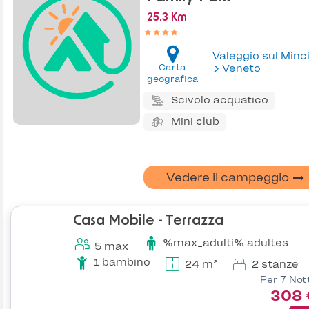
25.3 Km
Valeggio sul Minc
Carta
Veneto
geografica
Scivolo acquatico
Mini club
Vedere il campeggio
Casa Mobile - Terrazza
%max_adulti% adultes
5 max
1 bambino
24 m²
2 stanze
Per 7 Not
308 