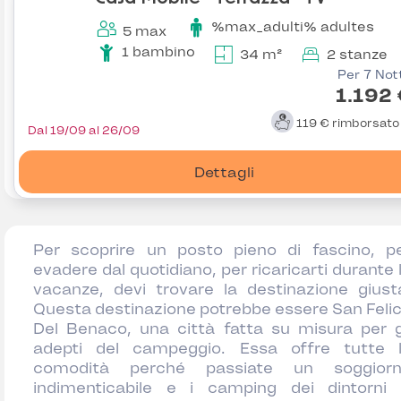
%max_adulti% adultes
5 max
1 bambino
34 m²
2 stanze
Per 7 Not
1.192
119 €
rimborsat
Dal 19/09 al 26/09
Dettagli
Per scoprire un posto pieno di fascino, p
evadere dal quotidiano, per ricaricarti durante 
vacanze, devi trovare la destinazione giust
Questa destinazione potrebbe essere San Feli
Del Benaco, una città fatta su misura per g
adepti del campeggio. Essa offre tutte 
comodità perché passiate un soggior
indimenticabile e i camping dei dintorni 