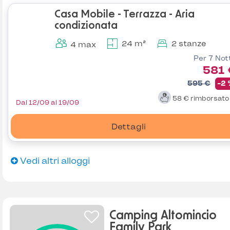
Casa Mobile - Terrazza - Aria
condizionata
24 m²
2 stanze
4 max
Per 7 Not
581 
595 €
-2
58 €
rimborsat
Dal 12/09 al 19/09
Dettagli
Vedi altri alloggi
Camping Altomincio
Family Park