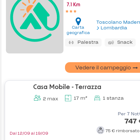
7.1 Km
Toscolano Mader
Carta
Lombardia
geografica
Palestra
Snack
Vedere il campeggio
Casa Mobile - Terrazza
17 m²
1 stanza
2 max
Per 7 Not
747
75 €
rimborsat
Dal 12/09 al 19/09