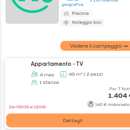
Lombardia
geografica
Piscina
Noleggio bici
Vedere il campeggio
Appartamento - TV
45 m² / 2 pezzi
4 max
1 stanza
Per 7 Not
1.404
140 €
rimborsat
Dal 05/09 al 12/09
Dettagli