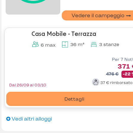
Vedere il campeggio
Casa Mobile - Terrazza
36 m²
3 stanze
6 max
Per 7 Not
371 
476 €
-22
37 €
rimborsat
Dal 26/09 al 03/10
Dettagli
Vedi altri alloggi