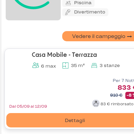
Piscina
Divertimento
Vedere il campeggio
Casa Mobile - Terrazza
35 m²
3 stanze
6 max
Per 7 Not
833 
910 €
-8
83 €
rimborsat
Dal 05/09 al 12/09
Dettagli