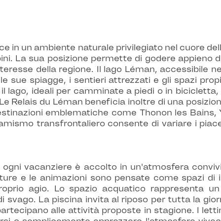
ce in un ambiente naturale privilegiato nel cuore del
 alpini. La sua posizione permette di godere appieno 
interesse della regione. Il lago Léman, accessibile 
e sue spiagge, i sentieri attrezzati e gli spazi propi
l lago, ideali per camminate a piedi o in bicicletta
e Relais du Léman beneficia inoltre di una posizione
destinazioni emblematiche come Thonon les Bains, 
namismo transfrontaliero consente di variare i piace
ogni vacanziere è accolto in un'atmosfera convivial
ture e le animazioni sono pensate come spazi di 
roprio agio. Lo spazio acquatico rappresenta un
i svago. La piscina invita al riposo per tutta la gior
 partecipano alle attività proposte in stagione. I lett