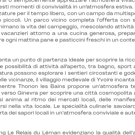
arsi o semplicemente apprezzare l'atmosfera vivace
esti momenti di convivialità in un’atmosfera estiv
ature per il tempo libero, con un campo da multispo
 piccoli. Un parco vicino completa l'offerta con 
animano la vita del campeggio, mescolando attività 
 i vacanzieri attorno a una cucina generosa, prepar
re ogni mattina pane e pasticcini freschi in un conte
ta un punto di partenza ideale per scoprire la ricch
possibilità di attività all’aperto, tra bagno, sport
 natura possono esplorare i sentieri circostanti e g
le vicinanze, il villaggio medievale di Yvoire incant
, mentre Thonon les Bains propone un'atmosfera t
verso Ginevra per scoprire una città cosmopolita a
i anima al ritmo dei mercati locali, delle manifesta
 nella vita locale. Le specialità culinarie savoiard
ta dei sapori locali in un'atmosfera conviviale e aut
ng Le Relais du Léman evidenziano la qualità dell'