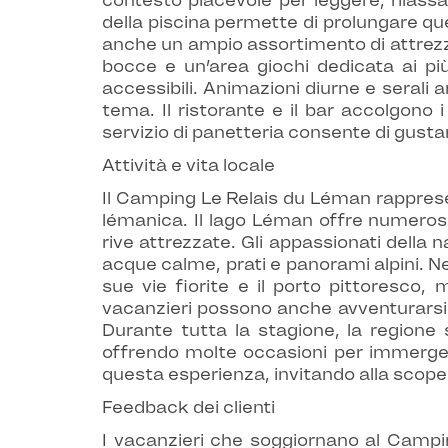
contesto piacevole per leggere, rilass
della piscina permette di prolungare qu
anche un ampio assortimento di attrezz
bocce e un’area giochi dedicata ai più
accessibili. Animazioni diurne e serali 
tema. Il ristorante e il bar accolgono
servizio di panetteria consente di gusta
Attività e vita locale
Il Camping Le Relais du Léman rappresen
lémanica. Il lago Léman offre numerose 
rive attrezzate. Gli appassionati della
acque calme, prati e panorami alpini. Nel
sue vie fiorite e il porto pittoresco
vacanzieri possono anche avventurarsi 
Durante tutta la stagione, la regione s
offrendo molte occasioni per immergersi
questa esperienza, invitando alla scoper
Feedback dei clienti
I vacanzieri che soggiornano al Campi