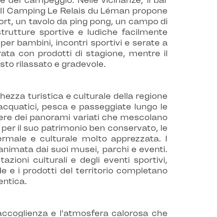
 del campeggio. Nelle vicinanze, il bar
a. Il Camping Le Relais du Léman propone
rt, un tavolo da ping pong, un campo di
strutture sportive e ludiche facilmente
per bambini, incontri sportivi e serate a
ata con prodotti di stagione, mentre il
sto rilassato e gradevole.
ezza turistica e culturale della regione
 acquatici, pesca e passeggiate lungo le
odere dei panorami variati che mescolano
a per il suo patrimonio ben conservato, le
ermale e culturale molto apprezzata. I
nimata dai suoi musei, parchi e eventi.
zioni culturali e degli eventi sportivi,
e e i prodotti del territorio completano
entica.
accoglienza e l'atmosfera calorosa che