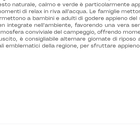
ontesto naturale, calmo e verde è particolarmente ap
 momenti di relax in riva all'acqua. Le famiglie metto
permettono a bambini e adulti di godere appieno del 
n integrate nell'ambiente, favorendo una vera sens
l’atmosfera conviviale del campeggio, offrendo momen
uscito, è consigliabile alternare giornate di riposo
turali emblematici della regione, per sfruttare appieno