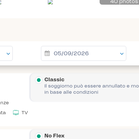
40 photos
Classic
Il soggiorno può essere annullato e mo
in base alle condizioni
anze
ata
TV
No Flex