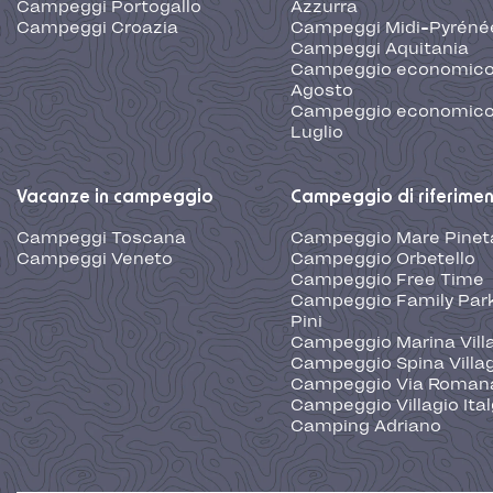
Campeggi Portogallo
Azzurra
Campeggi Croazia
Campeggi Midi-Pyréné
Campeggi Aquitania
Campeggio economic
Agosto
Campeggio economic
Luglio
Vacanze in campeggio
Campeggio di riferime
Campeggi Toscana
Campeggio Mare Pinet
Campeggi Veneto
Campeggio Orbetello
Campeggio Free Time
Campeggio Family Park
Pini
Campeggio Marina Vill
Campeggio Spina Villa
Campeggio Via Roman
Campeggio Villagio Ita
Camping Adriano