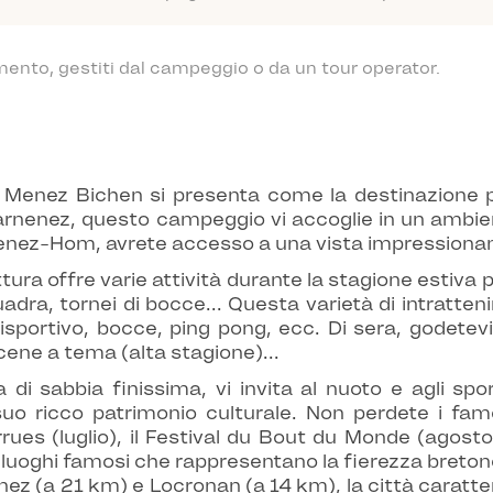
mento, gestiti dal campeggio o da un tour operator.
a, Menez Bichen si presenta come la destinazione p
uarnenez, questo campeggio vi accoglie in un ambie
enez-Hom, avrete accesso a una vista impressionante 
uttura offre varie attività durante la stagione estiva
quadra, tornei di bocce... Questa varietà di intratte
isportivo, bocce, ping pong, ecc. Di sera, godete
ene a tema (alta stagione)...
di sabbia finissima, vi invita al nuoto e agli spor
 suo ricco patrimonio culturale. Non perdete i fam
rues (luglio), il Festival du Bout du Monde (agosto) 
di luoghi famosi che rappresentano la fierezza breto
ez (a 21 km) e Locronan (a 14 km), la città caratter