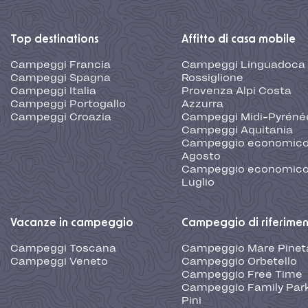
Top destinations
Affitto di casa mobile
Campeggi Francia
Campeggi Linguadoca
Campeggi Spagna
Rossiglione
Campeggi Italia
Provenza Alpi Costa
Campeggi Portogallo
Azzurra
Campeggi Croazia
Campeggi Midi-Pyréné
Campeggi Aquitania
Campeggio economic
Agosto
Campeggio economic
Luglio
Vacanze in campeggio
Campeggio di riferime
Campeggi Toscana
Campeggio Mare Pinet
Campeggi Veneto
Campeggio Orbetello
Campeggio Free Time
Campeggio Family Park
Pini