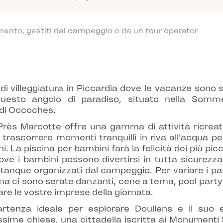
mento, gestiti dal campeggio o da un tour operator.
 di villeggiatura in Piccardia dove le vacanze son
. Questo angolo di paradiso, situato nella Som
 di Occoches.
s Marcotte offre una gamma di attività ricreative
a trascorrere momenti tranquilli in riva all'acqua pe
. La piscina per bambini farà la felicità dei più pi
ove i bambini possono divertirsi in tutta sicurezz
pétanque organizzati dal campeggio. Per variare i 
mma ci sono serate danzanti, cene a tema, pool party e
re le vostre imprese della giornata.
tenza ideale per esplorare Doullens e il suo ec
issime chiese, una cittadella iscritta ai Monumenti