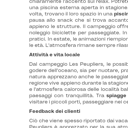
chiaramente l'accento sul relax. Potre
una piscina esterna aperta in stagion
volta, trovano il loro spazio in una
pisci
pausa allo snack che si trova accanto.
appieno le strutture. Il campeggio offre
noleggio biciclette per passeggiate. 
pratici. In estate, le animazioni riempio
le età. L'atmosfera rimane sempre rilass
Attività e vita locale
Dal campeggio Les Peupliers, le possib
godere dell'oceano, sia per nuotare, p
natura apprezzano anche le passeggiate n
regione vive appieno durante la stagione
e l'atmosfera calorosa delle località bal
paesaggi con tranquillità. Tra
spiagge 
visitare i piccoli porti, passeggiare nei c
Feedback dei clienti
Ciò che viene spesso riportato dai vacan
Peupliers è apprezzato per la sua atmos