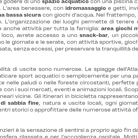
te godere di uno
spazio acquatico
con una piscina co
e. L'area benessere, con
idromassaggio
e getti, inv
na bassa sicura
con giochi d'acqua. Nel frattempo, p
 L'organizzazione dei luoghi permette di tenere d
 anche attività per tutta la famiglia:
area giochi 
In loco, avrete accesso a uno
snack-bar
, un piccol
no le giornate e le serate, con attività sportive, gio
ata, senza eccessi, per preservare la tranquillità de
ilità di uscite sono numerose. Le spiagge dell'Atl
raticare sport acquatici o semplicemente per una pa
elle paludi o nelle foreste circostanti, perfette p
 con i suoi mercati, eventi e animazioni locali. Sco
neari vicine. Gli itinerari in bicicletta rappresenta
di sabbia fine
, natura e uscite locali, ogni giorna
entri storici o approfittare delle numerose attività off
zieri è la sensazione di sentirsi a proprio agio fin 
fera rilassata e per l'accoglienza ospitale. Molti