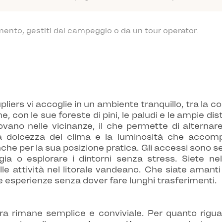
mento, gestiti dal campeggio o da un tour operator.
iers vi accoglie in un ambiente tranquillo, tra la cos
e, con le sue foreste di pini, le paludi e le ampie dis
ovano nelle vicinanze, il che permette di alterna
 dolcezza del clima e la luminosità che accompa
he per la sua posizione pratica. Gli accessi sono se
aggia o esplorare i dintorni senza stress. Siete 
le attività nel litorale vandeano. Che siate amant
le esperienze senza dover fare lunghi trasferimenti.
ra rimane semplice e conviviale. Per quanto riguar