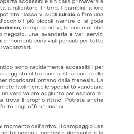
perta accessibile sin dalla primavera e
ita a rallentare il ritmo. I bambini, a loro
otrete rilassarvi sugli
sdraio
o fare una
'occhio i più piccoli mentre ci si gode
moderna
, campi sportivi, bocce e anche
o negozio, una lavanderia e vari servizi
chi e momenti conviviali pensati per tutte
i vacanzieri.
antico sono rapidamente accessibili per
sseggiata al tramonto. Gli amanti della
er ricaricarsi lontano dalla frenesia. La
prirete facilmente le specialità vandeane
no un vero valore aggiunto per esplorare i
ta trova il proprio ritmo. Potrete anche
erte dagli uffici turistici.
dal momento dell'arrivo. Il campeggio Les
 sottolineano il contesto riposante e la