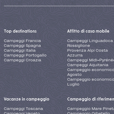
Top destinations
Affitto di casa mobile
Campeggi Francia
Campeggi Linguadoca
Campeggi Spagna
Rossiglione
Campeggi Italia
Provenza Alpi Costa
Campeggi Portogallo
Azzurra
Campeggi Croazia
Campeggi Midi-Pyréné
Campeggi Aquitania
Campeggio economic
Agosto
Campeggio economic
Luglio
Vacanze in campeggio
Campeggio di riferime
Campeggi Toscana
Campeggio Mare Pinet
Campeggi Veneto
Campeggio Orbetello