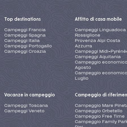
Top destinations
Affitto di casa mobile
Campeggi Francia
Campeggi Linguadoca
Campeggi Spagna
Rossiglione
Campeggi Italia
Provenza Alpi Costa
Campeggi Portogallo
Azzurra
Campeggi Croazia
Campeggi Midi-Pyréné
Campeggi Aquitania
Campeggio economic
Agosto
Campeggio economic
Luglio
Vacanze in campeggio
Campeggio di riferime
Campeggi Toscana
Campeggio Mare Pinet
Campeggi Veneto
Campeggio Orbetello
Campeggio Free Time
Campeggio Family Park