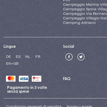
Pini
Campeggio Marina Vill
Campeggio Spina Villa
Campeggio Via Roman
Campeggio Villagio Ita
Camping Adriano
Lingue
Social
DE
ES
NL
FR
EN-GB
FAQ
Pagamento in 3 volte
senza spese
Condizioni generali di vendita
Avviso Legale