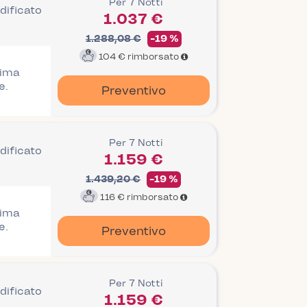
Per 7 Notti
dificato
1.037 €
1.288,08 €
-19 %
104 €
rimborsato
rima
e.
Preventivo
Per 7 Notti
dificato
1.159 €
1.439,20 €
-19 %
116 €
rimborsato
rima
e.
Preventivo
Per 7 Notti
dificato
1.159 €