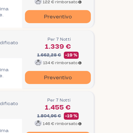
122 €
rimborsato
rima
e.
Preventivo
Per 7 Notti
dificato
1.339 €
1.662,28 €
-19 %
134 €
rimborsato
rima
e.
Preventivo
Per 7 Notti
dificato
1.455 €
1.804,96 €
-19 %
146 €
rimborsato
rima