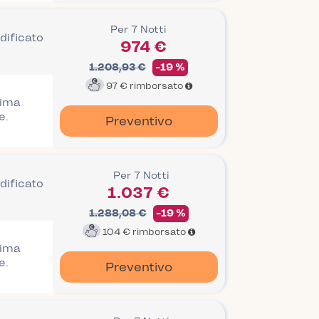
Per 7 Notti
dificato
974 €
1.208,93 €
-19 %
97 €
rimborsato
rima
e.
Preventivo
Per 7 Notti
dificato
1.037 €
1.288,08 €
-19 %
104 €
rimborsato
rima
e.
Preventivo