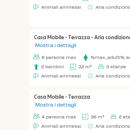
Animali ammessi
Aria condizion
Casa Mobile - Terrazza - Aria condizio
Mostra i dettagli
8 persone max
%max_adulti% a
2 bambini
32 m²
3 stanze
Animali ammessi
Aria condizion
Casa Mobile - Terrazza
Mostra i dettagli
4 persone max
36 m²
2 st
Animali ammessi
Aria condizion