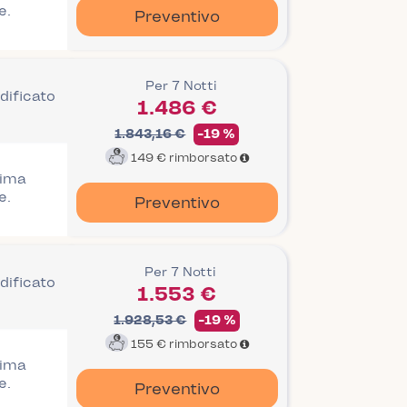
e.
Preventivo
Per 7 Notti
dificato
1.486 €
1.843,16 €
-19 %
149 €
rimborsato
rima
e.
Preventivo
Per 7 Notti
dificato
1.553 €
1.928,53 €
-19 %
155 €
rimborsato
rima
e.
Preventivo