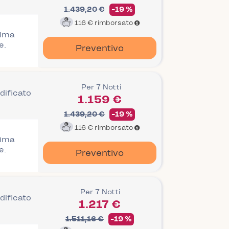
1.439,20 €
-19 %
116 €
rimborsato
rima
e.
Preventivo
Per 7 Notti
dificato
1.159 €
1.439,20 €
-19 %
116 €
rimborsato
rima
e.
Preventivo
Per 7 Notti
dificato
1.217 €
1.511,16 €
-19 %