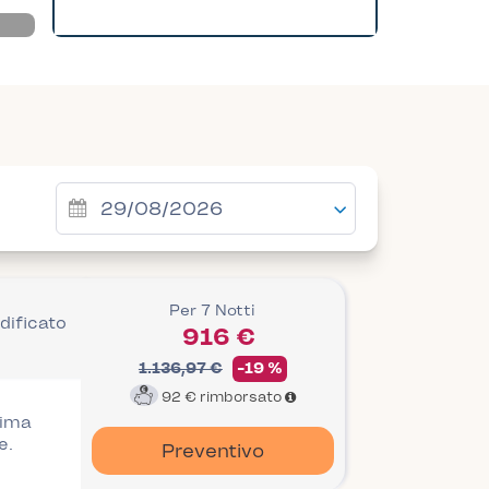
Per 7 Notti
dificato
916 €
1.136,97 €
-19 %
92 €
rimborsato
rima
e.
Preventivo