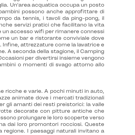
miglia. Un'area acquatica occupa un posto
I bambini possono anche approfittare di
mpo da tennis, i tavoli da ping-pong, il
he servizi pratici che facilitano la vita
, e un accesso wifi per rimanere connessi
ome un bar e ristorante conviviale dove
 Infine, attrezzature come la lavatrice e
he. A seconda della stagione, il Camping
ccasioni per divertirsi insieme vengono
 bambini o momenti di svago attorno allo
 ricche e varie. A pochi minuti in auto,
azze animate dove i mercati tradizionali
 gli amanti dei resti preistorici: la valle
grotte decorate con pitture antiche che
 possono prolungare le loro scoperte verso
 dai loro promontori rocciosi. Queste
 regione. I paesaggi naturali invitano a