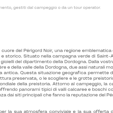
mento, gestiti dal campeggio o da un tour operator.
cuore del Périgord Noir, una regione emblematica d
e e storico. Situato nella campagna verde di Saint-
 gioielli del dipartimento della Dordogna. Dalla vostr
ézère e della valle della Dordogna, due assi naturali 
ia antica. Questa situazione geografica permette di 
ura preservata, o le scogliere e le grotte preistori
ondiale della preistoria. Attorno al campeggio, la
, offrendo panorami tipici di valli calcaree e boschi c
za dai siti principali che fanno la reputazione del Pé
 la sua atmosfera conviviale e la sua offerta di all