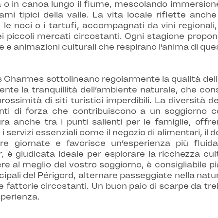
ta o in canoa lungo il fiume, mescolando immersione 
ami tipici della valle. La vita locale riflette anc
s, le noci o i tartufi, accompagnati da vini regional
ei piccoli mercati circostanti. Ogni stagione propon
e e animazioni culturali che respirano l’anima di ques
 Charmes sottolineano regolarmente la qualità dell
ente la tranquillità dell’ambiente naturale, che c
simità di siti turistici imperdibili. La diversità de
di forza che contribuiscono a un soggiorno conf
ra anche tra i punti salienti per le famiglie, off
 servizi essenziali come il negozio di alimentari, il d
tre giornate e favorisce un’esperienza più fluida
, è giudicata ideale per esplorare la ricchezza cu
e al meglio del vostro soggiorno, è consigliabile p
incipali del Périgord, alternare passeggiate nella nat
lle fattorie circostanti. Un buon paio di scarpe da tr
sperienza.