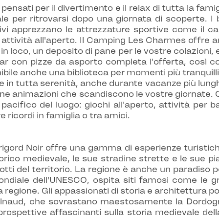
ensati per il divertimento e il relax di tutta la fa
ale per ritrovarsi dopo una giornata di scoperte. 
ivi apprezzano le attrezzature sportive come il ca
 attività all'aperto. Il Camping Les Charmes offre anc
 in loco, un deposito di pane per le vostre colazioni
bar con pizze da asporto completa l'offerta, così c
bile anche una biblioteca per momenti più tranquilli.
e in tutta serenità, anche durante vacanze più lung
ne animazioni che scandiscono le vostre giornate. O
 pacifico del luogo: giochi all'aperto, attività per
ricordi in famiglia o tra amici.
gord Noir offre una gamma di esperienze turistiche
orico medievale, le sue stradine strette e le sue pi
dotti del territorio. La regione è anche un paradiso per
mondiale dell'UNESCO, ospita siti famosi come le 
la regione. Gli appassionati di storia e architettura
elnaud, che sovrastano maestosamente la Dordogna
rospettive affascinanti sulla storia medievale della