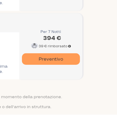
e.
Per 7 Notti
394 €
39 €
rimborsato
Preventivo
rima
e.
 al momento della prenotazione.
 dell'arrivo in struttura.