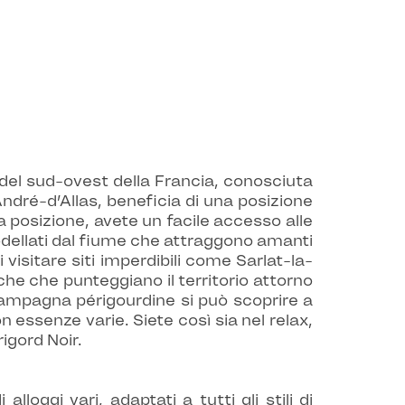
el sud-ovest della Francia, conosciuta
André-d’Allas, beneficia di una posizione
a posizione, avete un facile accesso alle
modellati dal fiume che attraggono amanti
visitare siti imperdibili come Sarlat-la-
che che punteggiano il territorio attorno
 campagna périgourdine si può scoprire a
on essenze varie. Siete così sia nel relax,
rigord Noir.
oggi vari, adaptati a tutti gli stili di