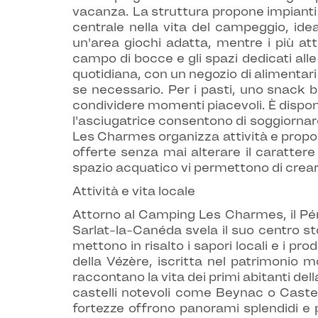
vacanza. La struttura propone impianti p
centrale nella vita del campeggio, ide
un'area giochi adatta, mentre i più att
campo di bocce e gli spazi dedicati alle
quotidiana, con un negozio di alimentari
se necessario. Per i pasti, uno snack 
condividere momenti piacevoli. È disponi
l'asciugatrice consentono di soggiornar
Les Charmes organizza attività e propo
offerte senza mai alterare il carattere
spazio acquatico vi permettono di creare 
Attività e vita locale
Attorno al Camping Les Charmes, il Péri
Sarlat-la-Canéda svela il suo centro st
mettono in risalto i sapori locali e i pro
della Vézère, iscritta nel patrimonio 
raccontano la vita dei primi abitanti del
castelli notevoli come Beynac o Cast
fortezze offrono panorami splendidi e p