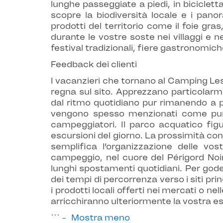
lunghe passeggiate a piedi, in biciclet
scopre la biodiversità locale e i panor
prodotti del territorio come il foie gra
durante le vostre soste nei villaggi e n
festival tradizionali, fiere gastronomich
Feedback dei clienti
I vacanzieri che tornano al Camping Les
regna sul sito. Apprezzano particolarm
dal ritmo quotidiano pur rimanendo a pros
vengono spesso menzionati come punti 
campeggiatori. Il parco acquatico figu
escursioni del giorno. La prossimità con i
semplifica l’organizzazione delle vos
campeggio, nel cuore del Périgord Noir
lunghi spostamenti quotidiani. Per goder
dei tempi di percorrenza verso i siti pr
i prodotti locali offerti nei mercati o ne
arricchiranno ulteriormente la vostra e
```
Mostra meno