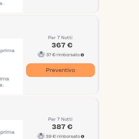
e.
Per 7 Notti
367 €
i prima
37 €
rimborsato
Preventivo
rima
e.
Per 7 Notti
387 €
i prima
39 €
rimborsato