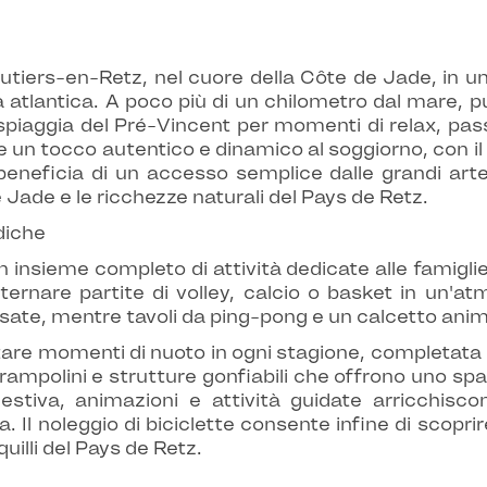
Moutiers-en-Retz, nel cuore della Côte de Jade, in 
a atlantica. A poco più di un chilometro dal mare, p
piaggia del Pré-Vincent per momenti di relax, passe
 un tocco autentico e dinamico al soggiorno, con il 
beneficia di un accesso semplice dalle grandi arter
 Jade e le ricchezze naturali del Pays de Retz.
udiche
n insieme completo di attività dedicate alle famiglie e
ternare partite di volley, calcio o basket in un'a
assate, mentre tavoli da ping-pong e un calcetto anim
re momenti di nuoto in ogni stagione, completata da
rampolini e strutture gonfiabili che offrono uno spazi
estiva, animazioni e attività guidate arricchisc
. Il noleggio di biciclette consente infine di scoprir
uilli del Pays de Retz.