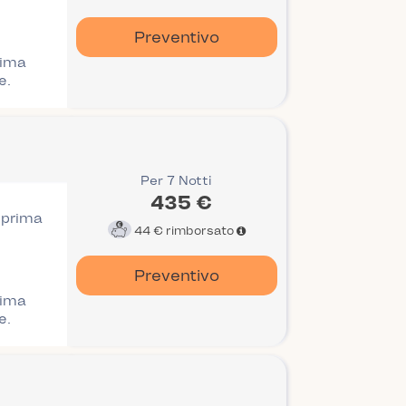
Preventivo
rima
e.
Per 7 Notti
435 €
i prima
44 €
rimborsato
Preventivo
rima
e.