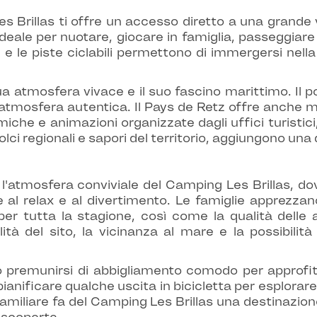
s Brillas ti offre un accesso diretto a una grande va
ideale per nuotare, giocare in famiglia, passeggiar
 e le piste ciclabili permettono di immergersi nella
 atmosfera vivace e il suo fascino marittimo. Il porto
atmosfera autentica. Il Pays de Retz offre anche mol
che e animazioni organizzate dagli uffici turistici
 dolci regionali e sapori del territorio, aggiungono 
l'atmosfera conviviale del Camping Les Brillas, dove
 al relax e al divertimento. Le famiglie apprezzan
 per tutta la stagione, così come la qualità delle
lità del sito, la vicinanza al mare e la possibilit
to premunirsi di abbigliamento comodo per approfit
 pianificare qualche uscita in bicicletta per esplor
familiare fa del Camping Les Brillas una destinazio