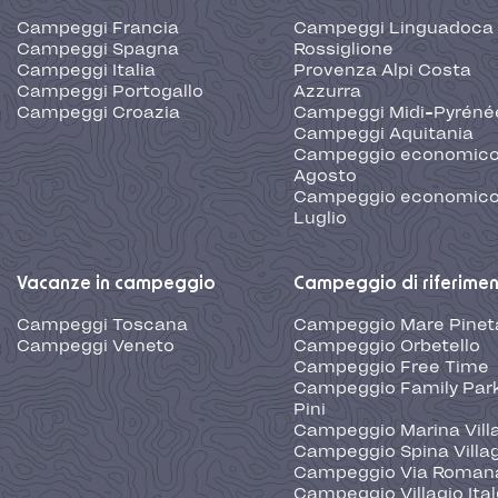
Campeggi Francia
Campeggi Linguadoca
Campeggi Spagna
Rossiglione
Campeggi Italia
Provenza Alpi Costa
Campeggi Portogallo
Azzurra
Campeggi Croazia
Campeggi Midi-Pyréné
Campeggi Aquitania
Campeggio economic
Agosto
Campeggio economic
Luglio
Vacanze in campeggio
Campeggio di riferime
Campeggi Toscana
Campeggio Mare Pinet
Campeggi Veneto
Campeggio Orbetello
Campeggio Free Time
Campeggio Family Park
Pini
Campeggio Marina Vill
Campeggio Spina Villa
Campeggio Via Roman
Campeggio Villagio Ita