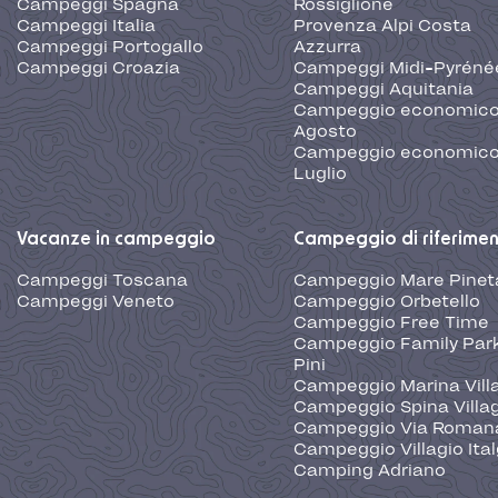
Campeggi Spagna
Rossiglione
Campeggi Italia
Provenza Alpi Costa
Campeggi Portogallo
Azzurra
Campeggi Croazia
Campeggi Midi-Pyréné
Campeggi Aquitania
Campeggio economic
Agosto
Campeggio economic
Luglio
Vacanze in campeggio
Campeggio di riferime
Campeggi Toscana
Campeggio Mare Pinet
Campeggi Veneto
Campeggio Orbetello
Campeggio Free Time
Campeggio Family Park
Pini
Campeggio Marina Vill
Campeggio Spina Villa
Campeggio Via Roman
Campeggio Villagio Ita
Camping Adriano