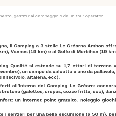
mento, gestiti dal campeggio o da un tour operator.
gna
, il
Camping a 3 stelle Le Gréarn
a Ambon offre
 km), Vannes (19 km) e al Golfo di Morbihan (19 km)
ng Qualité si estende su
1,7 ettari di terreno 
novembre), un campo da calcetto e uno da pallavol
ini
(scivolo, altalena, ecc).
ferti all'interno del
Camping Le Gréarn
: concors
a bretone (galettes, crêpes, cozze fritte, ecc), dan
mfort: un internet point gratuito, noleggio gioch
e i sentieri
per una bella escursione
(a 50 m), pes