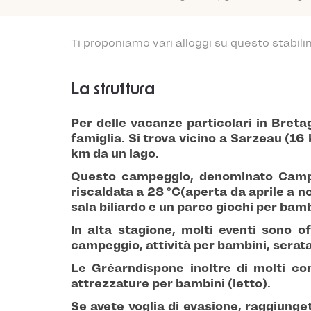
Ti proponiamo vari alloggi su questo stabili
La struttura
Per delle vacanze particolari in
Breta
famiglia. Si trova vicino a Sarzeau (16
km da un lago
.
Questo campeggio, denominato Campi
riscaldata a 28 °C
(aperta da aprile a 
sala biliardo e un
parco giochi per bamb
In alta stagione, molti eventi sono of
campeggio,
attività per bambini
, serat
Le Gréarn
dispone inoltre di molti co
attrezzature per bambini (letto).
Se avete voglia di evasione, raggiunget