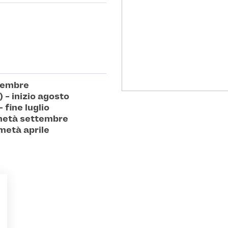
ovembre
t) - inizio agosto
 - fine luglio
 - metà settembre
metà aprile