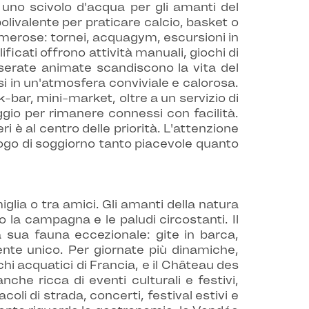
uno scivolo d'acqua per gli amanti del
olivalente per praticare calcio, basket o
umerose: tornei, acquagym, escursioni in
ificati offrono attività manuali, giochi di
 serate animate scandiscono la vita del
si in un'atmosfera conviviale e calorosa.
k-bar, mini-market, oltre a un servizio di
eggio per rimanere connessi con facilità.
ri è al centro delle priorità. L'attenzione
 luogo di soggiorno tanto piacevole quanto
glia o tra amici. Gli amanti della natura
o la campagna e le paludi circostanti. Il
a sua fauna eccezionale: gite in barca,
ente unico. Per giornate più dinamiche,
chi acquatici di Francia, e il Château des
che ricca di eventi culturali e festivi,
oli di strada, concerti, festival estivi e