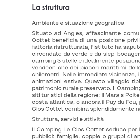
La struttura
Ambiente e situazione geografica
Situato ad Angles, affascinante comun
Cottet beneficia di una posizione privi
fattoria ristrutturata, l'istituto ha sap
circondato da verde e da siepi bocagere,
camping 3 stelle è idealmente posiziona
vendéen che dei piaceri marittimi dell
chilometri. Nelle immediate vicinanze, il
animazioni estive. Questo villaggio ti
patrimonio rurale preservato. Il Campin
siti turistici della regione: il Marais P
costa atlantica, o ancora il Puy du Fou,
Clos Cottet combina splendidamente nat
Struttura, servizi e attività
Il Camping Le Clos Cottet seduce per la
pubblici: famiglie, coppie o gruppi di a