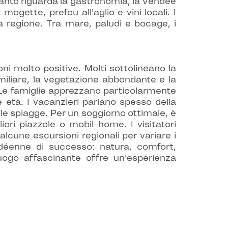
uanto riguarda la gastronomia, la Vendée
mogette, prefou all'aglio e vini locali. I
la regione. Tra mare, paludi e bocage, i
ni molto positive. Molti sottolineano la
amiliare, la vegetazione abbondante e la
 Le famiglie apprezzano particolarmente
le età. I vacanzieri parlano spesso della
lle spiagge. Per un soggiorno ottimale, è
iori piazzole o mobil-home. I visitatori
cune escursioni regionali per variare i
ndéenne di successo: natura, comfort,
 luogo affascinante offre un'esperienza