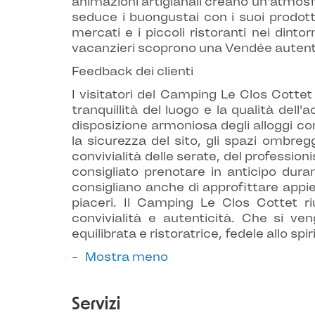
animazioni artigianali creano un'atmosf
seduce i buongustai con i suoi prodotti l
mercati e i piccoli ristoranti nei dint
vacanzieri scoprono una Vendée autentica,
Feedback dei clienti
I visitatori del Camping Le Clos Cottet
tranquillità del luogo e la qualità del
disposizione armoniosa degli alloggi c
la sicurezza del sito, gli spazi ombregg
convivialità delle serate, del professio
consigliato prenotare in anticipo duran
consigliano anche di approfittare appi
piaceri. Il Camping Le Clos Cottet r
convivialità e autenticità. Che si ven
equilibrata e ristoratrice, fedele allo sp
Mostra meno
Servizi