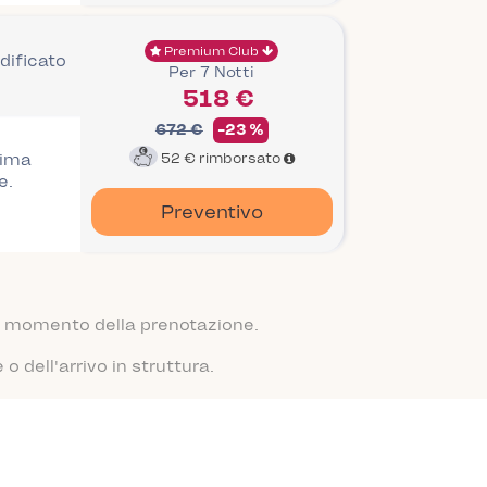
Premium Club
dificato
Per 7 Notti
518 €
672 €
-23 %
rima
52 €
rimborsato
e.
Preventivo
 al momento della prenotazione.
 dell'arrivo in struttura.