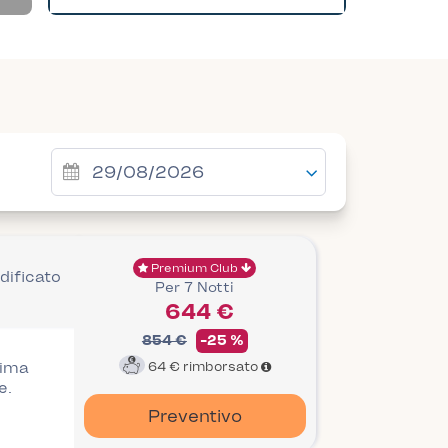
Premium Club
dificato
Per 7 Notti
644 €
854 €
-25 %
rima
64 €
rimborsato
e.
Preventivo