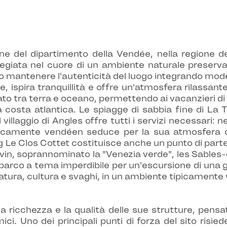
e del dipartimento della Vendée, nella regione dei
legiata nel cuore di un ambiente naturale preservat
uto mantenere l'autenticità del luogo integrando moder
 ispira tranquillità e offre un'atmosfera rilassante,
to tra terra e oceano, permettendo ai vacanzieri di 
a costa atlantica. Le spiagge di sabbia fine di La 
 villaggio di Angles offre tutti i servizi necessari: n
picamente vendéen seduce per la sua atmosfera con
g Le Clos Cottet costituisce anche un punto di part
oitevin, soprannominato la "Venezia verde", les Sables
 parco a tema imperdibile per un'escursione di una g
ura, cultura e svaghi, in un ambiente tipicamente
 ricchezza e la qualità delle sue strutture, pensate
mici. Uno dei principali punti di forza del sito ris