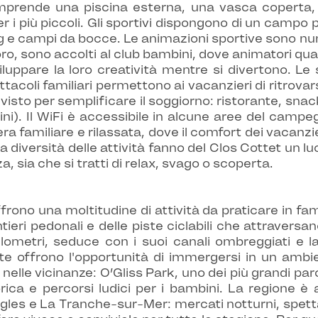
prende una piscina esterna, una vasca coperta, 
 i più piccoli. Gli sportivi dispongono di un campo p
pong e campi da bocce. Le animazioni sportive sono n
loro, sono accolti al club bambini, dove animatori qual
luppare la loro creatività mentre si divertono. Le
coli familiari permettono ai vacanzieri di ritrovar
evisto per semplificare il soggiorno: ristorante, snac
ini). Il WiFi è accessibile in alcune aree del camp
ra familiare e rilassata, dove il comfort dei vacanzie
 la diversità delle attività fanno del Clos Cottet un
a, sia che si tratti di relax, svago o scoperta.
frono una moltitudine di attività da praticare in fami
ieri pedonali e delle piste ciclabili che attraversan
lometri, seduce con i suoi canali ombreggiati e l
date offrono l'opportunità di immergersi in un ambi
 nelle vicinanze: O’Gliss Park, uno dei più grandi par
ca e percorsi ludici per i bambini. La regione è an
ngles e La Tranche-sur-Mer: mercati notturni, spettac