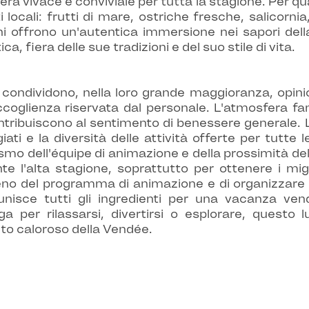
era vivace e conviviale per tutta la stagione. Per q
ocali: frutti di mare, ostriche fresche, salicornia, 
orni offrono un'autentica immersione nei sapori del
 fiera delle sue tradizioni e del suo stile di vita.
 condividono, nella loro grande maggioranza, opinio
l'accoglienza riservata dal personale. L'atmosfera f
ontribuiscono al sentimento di benessere generale.
iati e la diversità delle attività offerte per tutte 
nismo dell'équipe di animazione e della prossimità de
te l'alta stagione, soprattutto per ottenere i migl
eno del programma di animazione e di organizzare al
iunisce tutti gli ingredienti per una vacanza ve
ga per rilassarsi, divertirsi o esplorare, questo
irito caloroso della Vendée.