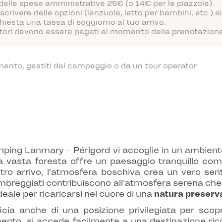
 delle spese amministrative 25€ (o 14€ per le piazzole).
scrivere delle opzioni (lenzuola, letto per bambini, etc.)
hiesta una tassa di soggiorno al tuo arrivo.
atori devono essere pagati al momento della prenotazione o
mento, gestiti dal campeggio o da un tour operator.
ping Lanmary - Périgord vi accoglie in un ambiente 
a vasta foresta offre un paesaggio tranquillo com
stro arrivo, l'atmosfera boschiva crea un vero sen
eri ombreggiati contribuiscono all'atmosfera serena c
eale per ricaricarsi nel cuore di una
natura preserv
ia anche di una posizione privilegiata per scopri
mento, si accede facilmente a una destinazione ric