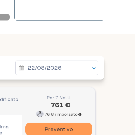
Per 7 Notti
dificato
761 €
76 €
rimborsato
rima
Preventivo
e.