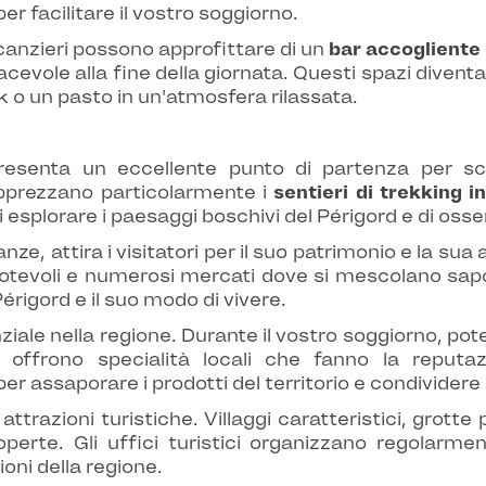
er facilitare il vostro soggiorno.
acanzieri possono approfittare di un
bar accogliente
cevole alla fine della giornata. Questi spazi divent
nk o un pasto in un'atmosfera rilassata.
esenta un eccellente punto di partenza per sc
apprezzano particolarmente i
sentieri di trekking i
splorare i paesaggi boschivi del Périgord e di osserv
anze, attira i visitatori per il suo patrimonio e la s
tevoli e numerosi mercati dove si mescolano sapori 
Périgord e il suo modo di vivere.
le nella regione. Durante il vostro soggiorno, pote
i offrono specialità locali che fanno la reput
r assaporare i prodotti del territorio e condividere
 attrazioni turistiche. Villaggi caratteristici, grotte
perte. Gli uffici turistici organizzano regolarmen
oni della regione.