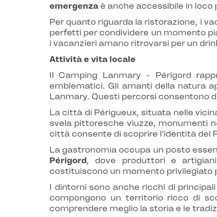
emergenza
è anche accessibile in loco p
Per quanto riguarda la ristorazione, i v
perfetti per condividere un momento pia
i vacanzieri amano ritrovarsi per un dri
Attività e vita locale
Il Camping Lanmary - Périgord rappr
emblematici. Gli amanti della natura 
Lanmary. Questi percorsi consentono di e
La città di Périgueux, situata nelle vicin
svela pittoresche viuzze, monumenti no
città consente di scoprire l'identità del 
La gastronomia occupa un posto essenzia
Périgord
, dove produttori e artigian
costituiscono un momento privilegiato pe
I dintorni sono anche ricchi di principali
compongono un territorio ricco di sco
comprendere meglio la storia e le tradizi