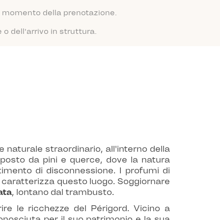
 al momento della prenotazione.
 dell'arrivo in struttura.
naturale straordinario, all'interno della
posto da pini e querce, dove la natura
timento di disconnessione. I profumi di
he caratterizza questo luogo. Soggiornare
ata
, lontano dal trambusto.
re le ricchezze del Périgord. Vicino a
onosciuta per il suo patrimonio e la sua