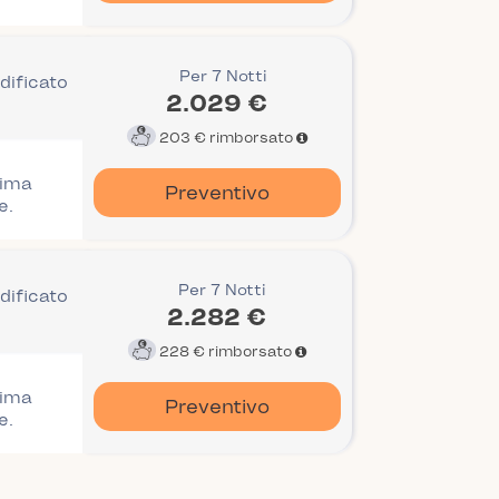
Per 7 Notti
dificato
2.029 €
203 €
rimborsato
rima
Preventivo
e.
Per 7 Notti
dificato
2.282 €
228 €
rimborsato
rima
Preventivo
e.