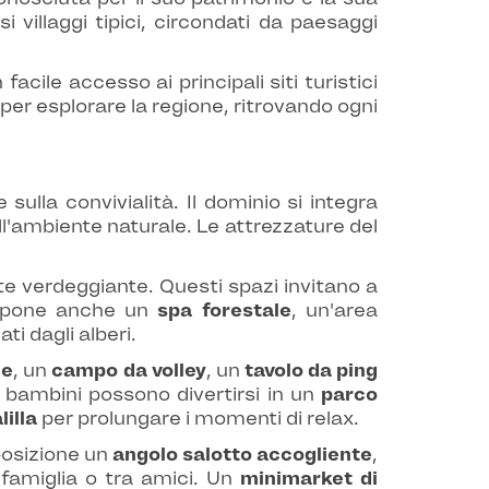
illaggi tipici, circondati da paesaggi
cile accesso ai principali siti turistici
per esplorare la regione, ritrovando ogni
ulla convivialità. Il dominio si integra
l'ambiente naturale. Le attrezzature del
e verdeggiante. Questi spazi invitano a
propone anche un
spa forestale
, un'area
i dagli alberi.
ce
, un
campo da volley
, un
tavolo da ping
I bambini possono divertirsi in un
parco
lilla
per prolungare i momenti di relax.
posizione un
angolo salotto accogliente
,
 famiglia o tra amici. Un
minimarket di