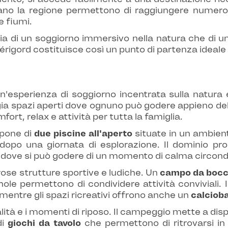
no la regione permettono di raggiungere numerosi v
e fiumi.
di un soggiorno immersivo nella natura che di un fa
igord costituisce così un punto di partenza ideale 
esperienza di soggiorno incentrata sulla natura e s
ia spazi aperti dove ognuno può godere appieno del
rt, relax e attività per tutta la famiglia.
spone di
due piscine all'aperto
situate in un ambient
 dopo una giornata di esplorazione. Il dominio 
ove si può godere di un momento di calma circondat
ose strutture sportive e ludiche. Un
campo da boc
hole permettono di condividere attività conviviali. 
, mentre gli spazi ricreativi offrono anche un
calcioba
lità e i momenti di riposo. Il campeggio mette a dis
di
giochi da tavolo
che permettono di ritrovarsi in