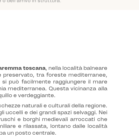
 dell'arrivo in struttura.
Maremma toscana
, nella località balneare
le preservato, tra foreste mediterranee,
 si può facilmente raggiungere il mare
hia mediterranea. Questa vicinanza alla
uillo e verdeggiante.
hezze naturali e culturali della regione.
i uccelli e dei grandi spazi selvaggi. Nei
truschi e borghi medievali arroccati che
iare e rilassata, lontano dalle località
pa un posto centrale.