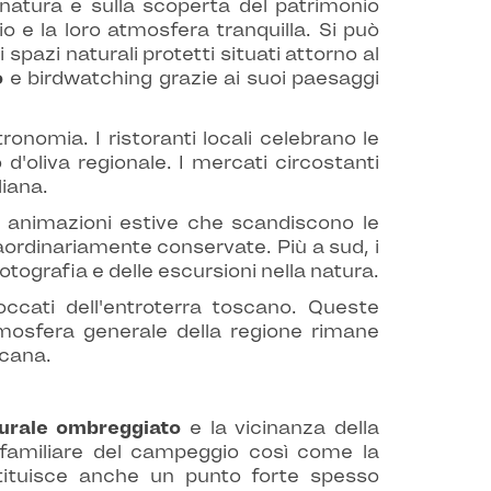
 natura e sulla scoperta del patrimonio
o e la loro atmosfera tranquilla. Si può
spazi naturali protetti situati attorno al
o
e birdwatching grazie ai suoi paesaggi
onomia. I ristoranti locali celebrano le
o d'oliva regionale. I mercati circostanti
liana.
i e animazioni estive che scandiscono le
raordinariamente conservate. Più a sud, i
tografia e delle escursioni nella natura.
occati dell'entroterra toscano. Queste
tmosfera generale della regione rimane
scana.
urale ombreggiato
e la vicinanza della
ra familiare del campeggio così come la
stituisce anche un punto forte spesso