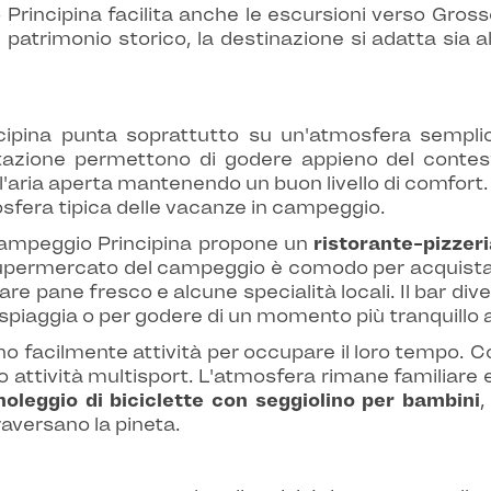
rincipina facilita anche le escursioni verso Grosset
 patrimonio storico, la destinazione si adatta sia all
ncipina punta soprattutto su un'atmosfera semplic
tazione permettono di godere appieno del contes
'aria aperta mantenendo un buon livello di comfort.
mosfera tipica delle vacanze in campeggio.
l campeggio Principina propone un
ristorante-pizzer
supermercato del campeggio è comodo per acquistare 
vare pane fresco e alcune specialità locali. Il bar d
spiaggia o per godere di un momento più tranquillo al
facilmente attività per occupare il loro tempo. Con
o attività multisport. L'atmosfera rimane familiare 
noleggio di biciclette con seggiolino per bambini
,
traversano la pineta.