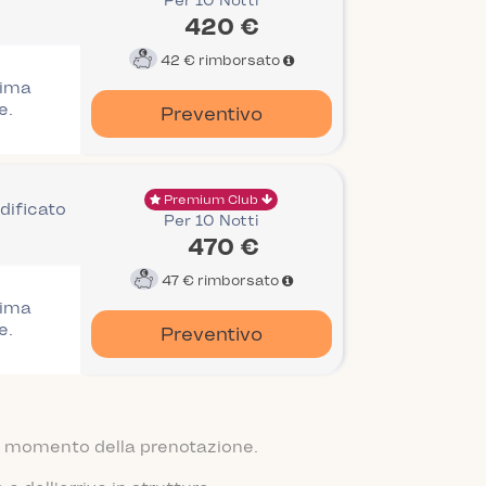
Per 10 Notti
420 €
42 €
rimborsato
rima
e.
Preventivo
Premium Club
dificato
Per 10 Notti
470 €
47 €
rimborsato
rima
e.
Preventivo
 al momento della prenotazione.