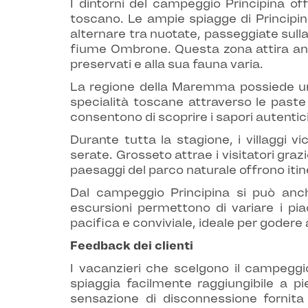
I dintorni del campeggio Principina of
toscano. Le ampie spiagge di Principina
alternare tra nuotate, passeggiate sulla 
fiume Ombrone. Questa zona attira anc
preservati e alla sua fauna varia.
La regione della Maremma possiede un'id
specialità toscane attraverso le paste ar
consentono di scoprire i sapori autentici
Durante tutta la stagione, i villaggi v
serate. Grosseto attrae i visitatori gra
paesaggi del parco naturale offrono itin
Dal campeggio Principina si può anche
escursioni permettono di variare i pi
pacifica e conviviale, ideale per godere 
Feedback dei clienti
I vacanzieri che scelgono il campeggi
spiaggia facilmente raggiungibile a pi
sensazione di disconnessione fornita