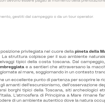
atori devono essere pagati al momento della prenotazione o
mento, gestiti dal campeggio o da un tour operator.
posizione privilegiata nel cuore della
pineta della 
. La struttura colpisce per il suo ambiente natura
elvaggi tipici della costa toscana. Dal campeggio,
 ombreggiata
e a sentieri che attraversano la macc
giornate al mare, soggiornando in un contesto tranq
e un eccellente punto di partenza per scoprire le ricc
 gli amanti dell'escursionismo, dell'osservazione degl
rsi borghi tipici della Toscana, siti archeologici e
talia. L'atmosfera di Principina a Mare rimane famil
godere di un ambiente autentico dove la natura occu