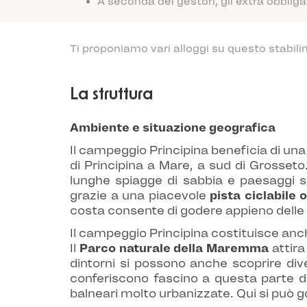
A seconda dei gestori, gli extra obblig
Ti proponiamo vari alloggi su questo stabili
La struttura
Ambiente e situazione geografica
Il campeggio Principina beneficia di una 
di Principina a Mare, a sud di Grosseto
lunghe spiagge di sabbia e paesaggi s
grazie a una piacevole
pista ciclabile
costa consente di godere appieno delle 
Il campeggio Principina costituisce anch
Il
Parco naturale della Maremma
attira
dintorni si possono anche scoprire dive
conferiscono fascino a questa parte d'I
balneari molto urbanizzate. Qui si può 