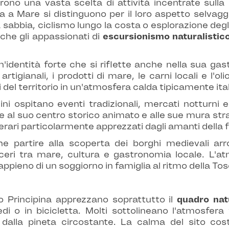
frono una vasta scelta di attività incentrate sulla
 a Mare si distinguono per il loro aspetto selvaggi
sabbia, ciclismo lungo la costa o esplorazione degli 
he gli appassionati di
escursionismo naturalistic
entità forte che si riflette anche nella sua gastr
tigianali, i prodotti di mare, le carni locali e l'oli
 del territorio in un'atmosfera calda tipicamente ita
icini ospitano eventi tradizionali, mercati notturn
zie al suo centro storico animato e alle sue mura st
erari particolarmente apprezzati dagli amanti della fo
 partire alla scoperta dei borghi medievali arr
aceri tra mare, cultura e gastronomia locale. L'a
appieno di un soggiorno in famiglia al ritmo della To
o Principina apprezzano soprattutto il
quadro nat
edi o in bicicletta. Molti sottolineano l'atmosfe
 dalla pineta circostante. La calma del sito co