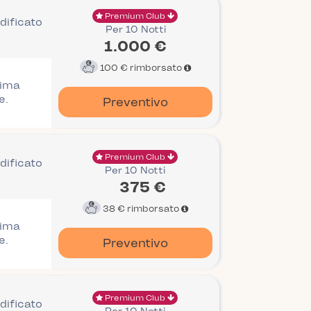
Premium Club
dificato
Per 10 Notti
1.000 €
100 €
rimborsato
rima
e.
Preventivo
Premium Club
dificato
Per 10 Notti
375 €
38 €
rimborsato
rima
e.
Preventivo
Premium Club
dificato