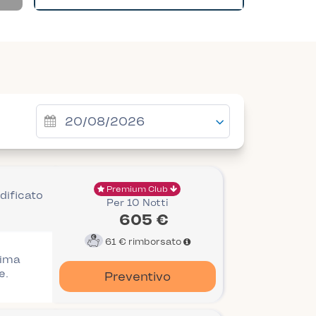
Premium Club
dificato
Per 10 Notti
605 €
61 €
rimborsato
rima
e.
Preventivo