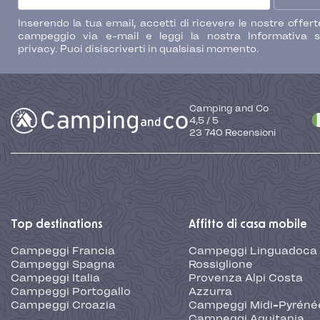
Inserendo la tua email, accetti di ricevere le nostre offert
campeggio via e-mail e leggi la nostra Informativa s
privacy. Puoi disiscriverti in qualsiasi momento.
Camping and Co
4,5
/
5
23 740
Recensioni
Top destinations
Affitto di casa mobile
Campeggi Francia
Campeggi Linguadoca
Campeggi Spagna
Rossiglione
Campeggi Italia
Provenza Alpi Costa
Campeggi Portogallo
Azzurra
Campeggi Croazia
Campeggi Midi-Pyréné
Campeggi Aquitania