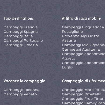
Top destinations
Affitto di casa mobile
Campeggi Francia
Campeggi Linguadoca
Campeggi Spagna
Rossiglione
Campeggi Italia
Provenza Alpi Costa
Campeggi Portogallo
Azzurra
Campeggi Croazia
Campeggi Midi-Pyréné
Campeggi Aquitania
Campeggio economic
Agosto
Campeggio economic
Luglio
Vacanze in campeggio
Campeggio di riferime
Campeggi Toscana
Campeggio Mare Pinet
Campeggi Veneto
Campeggio Orbetello
Campeggio Free Time
Campeggio Family Park