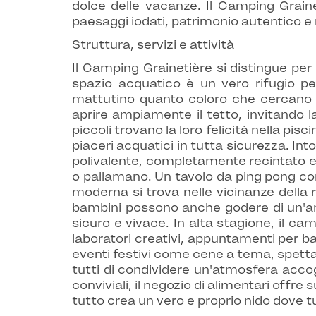
dolce delle vacanze. Il Camping Grain
paesaggi iodati, patrimonio autentico e 
Struttura, servizi e attività
Il Camping Grainetière si distingue per
spazio acquatico è un vero rifugio per
mattutino quanto coloro che cercano u
aprire ampiamente il tetto, invitando l
piccoli trovano la loro felicità nella pi
piaceri acquatici in tutta sicurezza. In
polivalente, completamente recintato e r
o pallamano. Un tavolo da ping pong com
moderna si trova nelle vicinanze della
bambini possono anche godere di un'area
sicuro e vivace. In alta stagione, il c
laboratori creativi, appuntamenti per ba
eventi festivi come cene a tema, spetta
tutti di condividere un'atmosfera accogl
conviviali, il negozio di alimentari offre 
tutto crea un vero e proprio nido dove tu