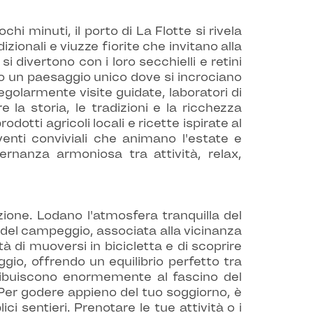
chi minuti, il porto di La Flotte si rivela
ionali e viuzze fiorite che invitano alla
 divertono con i loro secchielli e retini
ono un paesaggio unico dove si incrociano
regolarmente visite guidate, laboratori di
la storia, le tradizioni e la ricchezza
odotti agricoli locali e ricette ispirate al
enti conviviali che animano l'estate e
rnanza armoniosa tra attività, relax,
ione. Lodano l'atmosfera tranquilla del
tà del campeggio, associata alla vicinanza
à di muoversi in bicicletta e di scoprire
io, offrendo un equilibrio perfetto tra
tribuiscono enormemente al fascino del
 Per godere appieno del tuo soggiorno, è
ci sentieri. Prenotare le tue attività o i