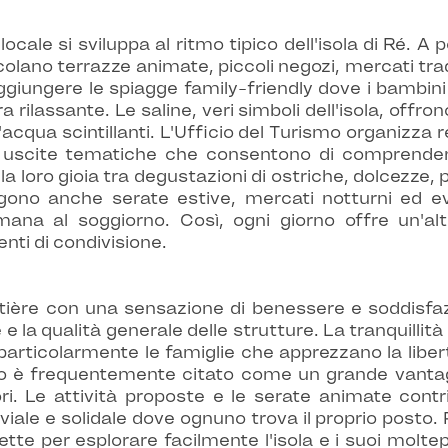
cale si sviluppa al ritmo tipico dell'isola di Ré. A po
ano terrazze animate, piccoli negozi, mercati tradiz
ungere le spiagge family-friendly dove i bambini si
 rilassante. Le saline, veri simboli dell'isola, offr
d'acqua scintillanti. L'Ufficio del Turismo organizza 
o uscite tematiche che consentono di comprendere 
a loro gioia tra degustazioni di ostriche, dolcezze, pr
gono anche serate estive, mercati notturni ed ev
na al soggiorno. Così, ogni giorno offre un'alte
ti di condivisione.
etière con una sensazione di benessere e soddisfaz
 e la qualità generale delle strutture. La tranquilli
 particolarmente le famiglie che apprezzano la libert
tico è frequentemente citato come un grande vantagg
tori. Le attività proposte e le serate animate con
ale e solidale dove ognuno trova il proprio posto.
ette per esplorare facilmente l'isola e i suoi moltepli