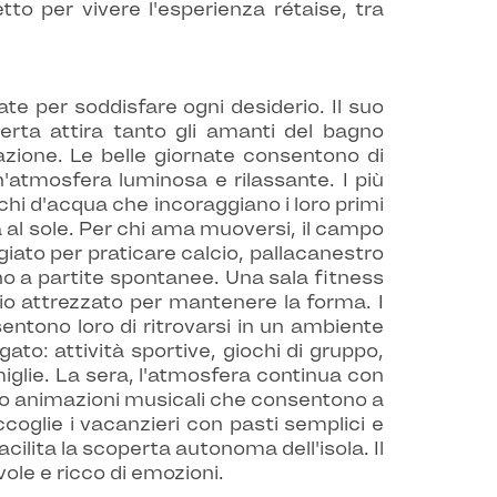
o per vivere l'esperienza rétaise, tra
te per soddisfare ogni desiderio. Il suo
perta attira tanto gli amanti del bagno
zione. Le belle giornate consentono di
n'atmosfera luminosa e rilassante. I più
ochi d'acqua che incoraggiano i loro primi
a al sole. Per chi ama muoversi, il campo
giato per praticare calcio, pallacanestro
no a partite spontanee. Una sala fitness
io attrezzato per mantenere la forma. I
entono loro di ritrovarsi in un ambiente
to: attività sportive, giochi di gruppo,
miglie. La sera, l'atmosfera continua con
i o animazioni musicali che consentono a
ccoglie i vacanzieri con pasti semplici e
facilita la scoperta autonoma dell'isola. Il
vole e ricco di emozioni.