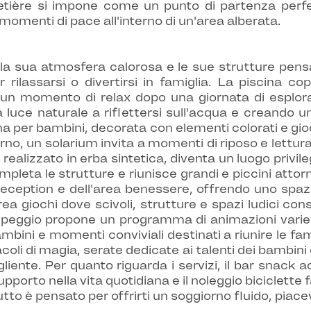
etière si impone come un punto di partenza perfett
momenti di pace all'interno di un'area alberata.
 la sua atmosfera calorosa e le sue strutture pensa
 rilassarsi o divertirsi in famiglia. La piscina co
n momento di relax dopo una giornata di esplora
a luce naturale a riflettersi sull'acqua e creando u
scina per bambini, decorata con elementi colorati e gi
torno, un solarium invita a momenti di riposo e lettur
ealizzato in erba sintetica, diventa un luogo privile
pleta le strutture e riunisce grandi e piccini attor
 reception e dell'area benessere, offrendo uno spaz
 giochi dove scivoli, strutture e spazi ludici cons
ampeggio propone un programma di animazioni variega
mbini e momenti conviviali destinati a riunire le fa
coli di magia, serate dedicate ai talenti dei bambin
iente. Per quanto riguarda i servizi, il bar snack a
supporto nella vita quotidiana e il noleggio biciclette 
tto è pensato per offrirti un soggiorno fluido, piace