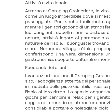
Attività e vita locale
Attorno al Camping Grainetière, la vita lo
come un luogo imperdibile dove si mescol
passeggiata. Puoi anche facilmente raggi
mentre i genitori godono di un'atmosfera
luci cangianti, uccelli marini e distese 
natura, attività legate al patrimonio 
naturale dell'isola. I buongustai trovano l
mare. Numerosi villaggi rétais propon
conferiscono una vera dimensione uma
gastronomia, scoperte culturali e momen
Feedback dei clienti
I vacanzieri lasciano il Camping Grain
sito, l'accoglienza attenta del personale
immediata delle piste ciclabili, incanta
l'isola al loro ritmo. Lo spazio acqua
giochi per bambini e relax per i geni
soggiorno, creando un'atmosfera convivi
consigliabile portare o noleggiare bicicl