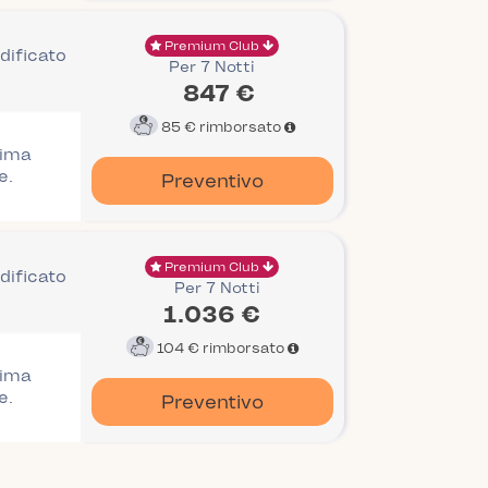
Premium Club
dificato
Per 7 Notti
847 €
85 €
rimborsato
rima
e.
Preventivo
Premium Club
dificato
Per 7 Notti
1.036 €
104 €
rimborsato
rima
e.
Preventivo