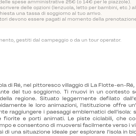
 delle spese amministrative 25€ (o 14€ per le piazzole).
scrivere delle opzioni (lenzuola, letto per bambini, etc.)
hiesta una tassa di soggiorno al tuo arrivo.
atori devono essere pagati al momento della prenotazione o
mento, gestiti dal campeggio o da un tour operator.
sola di Ré, nel pittoresco villaggio di La Flotte-en-
nte del tuo soggiorno. Ti muovi in un contesto s
 della regione. Situato leggermente defilato dall'e
amente le loro animazioni, l'istituzione offre un'
e raggiungere i paesaggi emblematici dell'isola: sp
 fiorite e porti animati. Le piste ciclabili, che c
campo e consentono di muoversi facilmente verso i vill
ì di una situazione ideale per esplorare l'isola in b