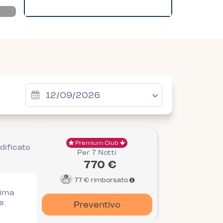
Premium Club
dificato
Per 7 Notti
770 €
77 €
rimborsato
rima
e.
Preventivo