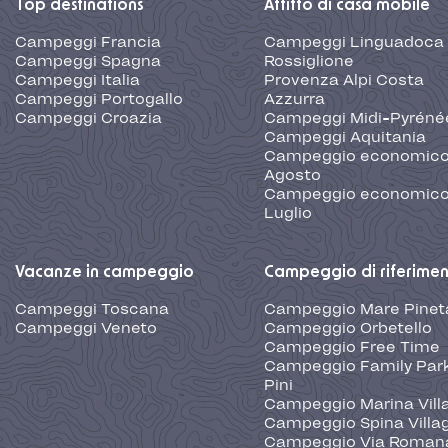
Top destinations
Affitto di casa mobile
Campeggi Francia
Campeggi Linguadoca
Campeggi Spagna
Rossiglione
Campeggi Italia
Provenza Alpi Costa
Campeggi Portogallo
Azzurra
Campeggi Croazia
Campeggi Midi-Pyréné
Campeggi Aquitania
Campeggio economic
Agosto
Campeggio economic
Luglio
Vacanze in campeggio
Campeggio di riferime
Campeggi Toscana
Campeggio Mare Pinet
Campeggi Veneto
Campeggio Orbetello
Campeggio Free Time
Campeggio Family Park
Pini
Campeggio Marina Vill
Campeggio Spina Villa
Campeggio Via Roman