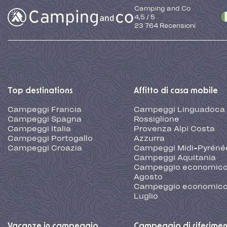
Camping and Co
4,5
/
5
23 764
Recensioni
Top destinations
Affitto di casa mobile
Campeggi Francia
Campeggi Linguadoca
Campeggi Spagna
Rossiglione
Campeggi Italia
Provenza Alpi Costa
Campeggi Portogallo
Azzurra
Campeggi Croazia
Campeggi Midi-Pyréné
Campeggi Aquitania
Campeggio economic
Agosto
Campeggio economic
Luglio
Vacanze in campeggio
Campeggio di riferime