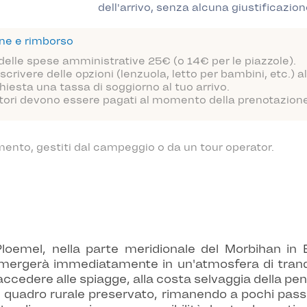
dell'arrivo, senza alcuna giustificazion
one e rimborso
 delle spese amministrative 25€ (o 14€ per le piazzole).
scrivere delle opzioni (lenzuola, letto per bambini, etc.)
hiesta una tassa di soggiorno al tuo arrivo.
atori devono essere pagati al momento della prenotazione o
mento, gestiti dal campeggio o da un tour operator.
loemel, nella parte meridionale del Morbihan in
mergerà immediatamente in un'atmosfera di tranquil
ccedere alle spiagge, alla costa selvaggia della peni
un quadro rurale preservato, rimanendo a pochi passi d