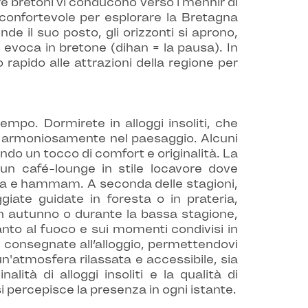
re bretoni vi conducono verso i menhir di
confortevole per esplorare la Bretagna
e il suo posto, gli orizzonti si aprono,
e evoca in bretone (dihan = la pausa). In
rapido alle attrazioni della regione per
mpo. Dormirete in alloggi insoliti, che
arsi armoniosamente nel paesaggio. Alcuni
ndo un tocco di comfort e originalità. La
 un café-lounge in stile locavore dove
una e hammam. A seconda delle stagioni,
giate guidate in foresta o in prateria,
 In autunno o durante la bassa stagione,
nto al fuoco e sui momenti condivisi in
e consegnate all’alloggio, permettendovi
un'atmosfera rilassata e accessibile, sia
lità di alloggi insoliti e la qualità di
i percepisce la presenza in ogni istante.