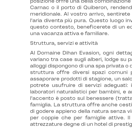
posizione offre una bella combinazione t
Carnac o il porto di Quiberon, renden
meridionale. Al vostro arrivo, sentiret
l'aria diventa più pura. Questo luogo in
questo contesto, beneficerete di un equ
una vacanza attiva e familiare.
Struttura, servizi e attività
Al Domaine Dihan Evasion, ogni dettagl
variano tra case sugli alberi, lodge su 
alloggi dispongono di una spa privata o 
struttura offre diversi spazi comuni 
assaporare prodotti di stagione, un sa
potrete usufruire di servizi adeguati:
laboratori naturalistici per bambini, e
l'accento è posto sul benessere (tratt
famiglia. La struttura offre anche cest
di godere appieno della natura senza vin
per coppie che per famiglie attive. Il 
attrezzature degne di un hotel di presti