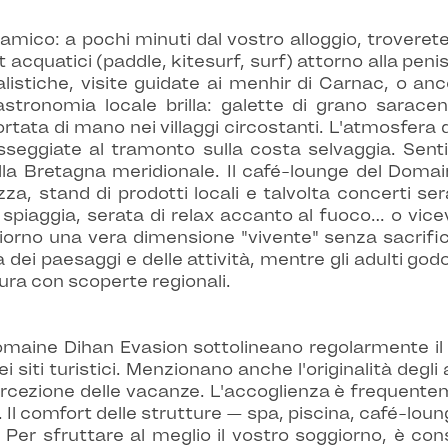
mico: a pochi minuti dal vostro alloggio, troverete 
acquatici (paddle, kitesurf, surf) attorno alla penisol
ralistiche, visite guidate ai menhir di Carnac, o a
astronomia locale brilla: galette di grano saraceno
ortata di mano nei villaggi circostanti. L'atmosfera 
passeggiate al tramonto sulla costa selvaggia. Sent
della Bretagna meridionale. Il café-lounge del Doma
a, stand di prodotti locali e talvolta concerti sera
 spiaggia, serata di relax accanto al fuoco… o vice
rno una vera dimensione "vivente" senza sacrificare
dei paesaggi e delle attività, mentre gli adulti godon
ura con scoperte regionali.
omaine Dihan Evasion sottolineano regolarmente il 
 siti turistici. Menzionano anche l'originalità degli
rcezione delle vacanze. L'accoglienza è frequente
e. Il comfort delle strutture — spa, piscina, café-l
 Per sfruttare al meglio il vostro soggiorno, è cons