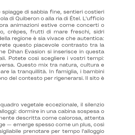
spiagge di sabbia fine, sentieri costieri
a di Quiberon o alla ria di Étel. L'ufficio
ncora animazioni estive come concerti o
, crêpes, frutti di mare freschi, sidri
della regione è sia vivace che autentica:
irete questo piacevole contrasto tra la
ine Dihan Evasion si inserisce in questa
li. Potete così scegliere i vostri tempi:
versa. Questo mix tra natura, cultura e
 la tranquillità. In famiglia, i bambini
o del contesto per rigenerarsi. Il sito è
quadro vegetale eccezionale, il silenzio
 alloggi: dormire in una cabina sospesa o
mente descritta come calorosa, attenta
ounge — emerge spesso come un plus, così
igliabile prenotare per tempo l'alloggio