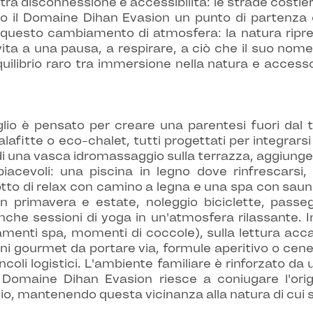
ra disconnessione e accessibilità: le strade costie
do il Domaine Dihan Evasion un punto di partenza 
e questo cambiamento di atmosfera: la natura riprend
vita a una pausa, a respirare, a ciò che il suo nom
ilibrio raro tra immersione nella natura e accesso 
io è pensato per creare una parentesi fuori dal te
palafitte o eco-chalet, tutti progettati per integr
di una vasca idromassaggio sulla terrazza, aggiunge
piacevoli: una piscina in legno dove rinfrescarsi,
lotto di relax con camino a legna e una spa con sa
 in primavera e estate, noleggio biciclette, passeg
 anche sessioni di yoga in un'atmosfera rilassante.
amenti spa, momenti di coccole), sulla lettura acca
ini gourmet da portare via, formule aperitivo o cen
coli logistici. L'ambiente familiare è rinforzato da 
Domaine Dihan Evasion riesce a coniugare l'origina
gio, mantenendo questa vicinanza alla natura di cui s