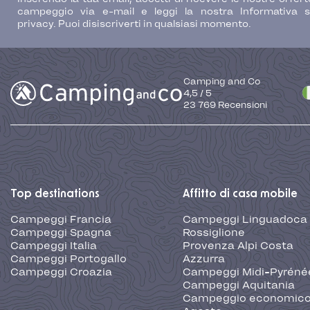
campeggio via e-mail e leggi la nostra Informativa s
privacy. Puoi disiscriverti in qualsiasi momento.
Camping and Co
4,5
/
5
23 769
Recensioni
Top destinations
Affitto di casa mobile
Campeggi Francia
Campeggi Linguadoca
Campeggi Spagna
Rossiglione
Campeggi Italia
Provenza Alpi Costa
Campeggi Portogallo
Azzurra
Campeggi Croazia
Campeggi Midi-Pyréné
Campeggi Aquitania
Campeggio economic