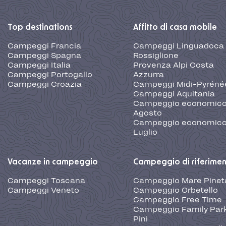
Top destinations
Affitto di casa mobile
Campeggi Francia
Campeggi Linguadoca
Campeggi Spagna
Rossiglione
Campeggi Italia
Provenza Alpi Costa
Campeggi Portogallo
Azzurra
Campeggi Croazia
Campeggi Midi-Pyréné
Campeggi Aquitania
Campeggio economic
Agosto
Campeggio economic
Luglio
Vacanze in campeggio
Campeggio di riferime
Campeggi Toscana
Campeggio Mare Pinet
Campeggi Veneto
Campeggio Orbetello
Campeggio Free Time
Campeggio Family Park
Pini