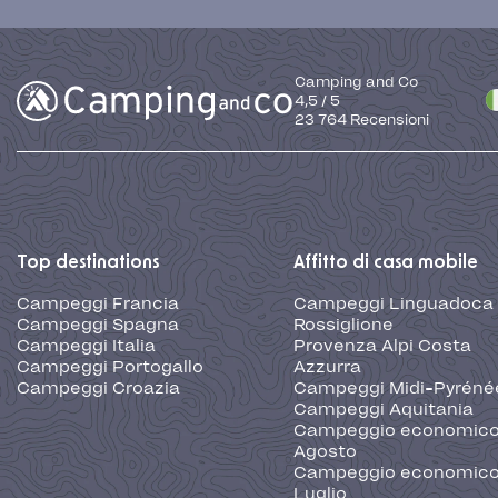
Camping and Co
4,5
/
5
23 764
Recensioni
Top destinations
Affitto di casa mobile
Campeggi Francia
Campeggi Linguadoca
Campeggi Spagna
Rossiglione
Campeggi Italia
Provenza Alpi Costa
Campeggi Portogallo
Azzurra
Campeggi Croazia
Campeggi Midi-Pyréné
Campeggi Aquitania
Campeggio economic
Agosto
Campeggio economic
Luglio