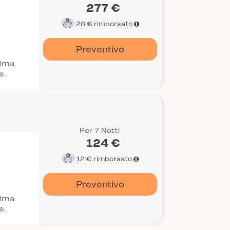
277 €
28 €
rimborsato
Preventivo
rima
e.
Per 7 Notti
124 €
12 €
rimborsato
Preventivo
rima
e.