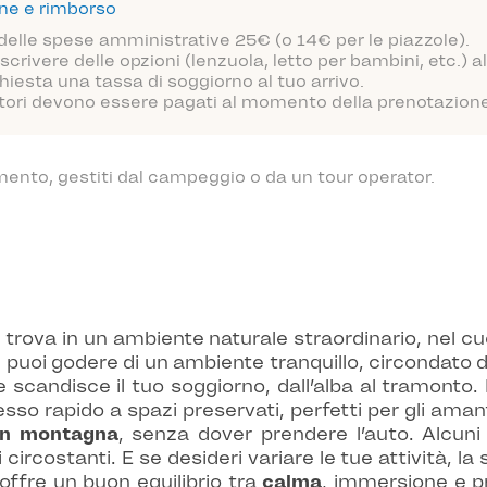
one e rimborso
 delle spese amministrative 25€ (o 14€ per le piazzole).
scrivere delle opzioni (lenzuola, letto per bambini, etc.)
hiesta una tassa di soggiorno al tuo arrivo.
atori devono essere pagati al momento della prenotazione o
mento, gestiti dal campeggio o da un tour operator.
rova in un ambiente naturale straordinario, nel cuor
uoi godere di un ambiente tranquillo, circondato da 
 scandisce il tuo soggiorno, dall’alba al tramonto. 
so rapido a spazi preservati, perfetti per gli amant
in montagna
, senza dover prendere l’auto. Alcuni 
ircostanti. E se desideri variare le tue attività, la 
offre un buon equilibrio tra
calma
, immersione e pr