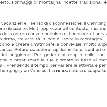
’aperto. Formaggi di montagna, ricette tradizionali
acanzieri è il senso di disconnessione. Il Camping
a rilassante. Molti apprezzano il contesto, ma anc
della natura senza rinunciare al benessere. I serviz
o ritmo, tra attività in loco e uscite in montagna.
iscono a creare un’atmosfera conviviale, molto appr
enza. Potere accedere rapidamente ai sentieri o 
one del soggiorno. Per godere al meglio della t
na e organizzare le tue giornate in base al mete
cali. Prendendo il tempo per variare le attività e pe
 Champagny en Vanoise, tra
relax
, natura e scoperte