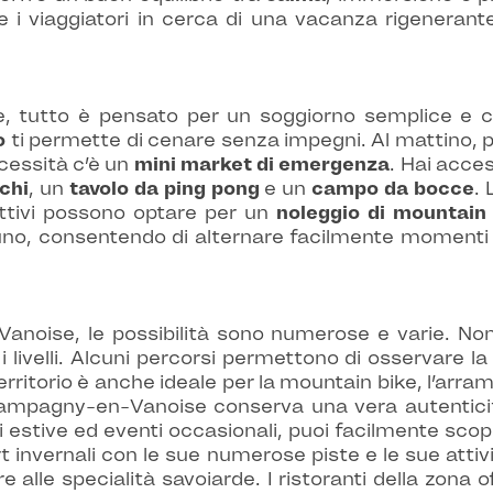
e i viaggiatori in cerca di una vacanza rigenera
tutto è pensato per un soggiorno semplice e con
o
ti permette di cenare senza impegni. Al mattino, p
ecessità c’è un
mini market di emergenza
. Hai acce
chi
, un
tavolo da ping pong
e un
campo da bocce
.
attivi possono optare per un
noleggio di mountain 
no, consentendo di alternare facilmente momenti di
anoise, le possibilità sono numerose e varie. No
 i livelli. Alcuni percorsi permettono di osservare la 
Il territorio è anche ideale per la mountain bike, l’arr
 Champagny-en-Vanoise conserva una vera autentici
 estive ed eventi occasionali, puoi facilmente scoprir
rt invernali con le sue numerose piste e le sue attiv
e alle specialità savoiarde. I ristoranti della zona 