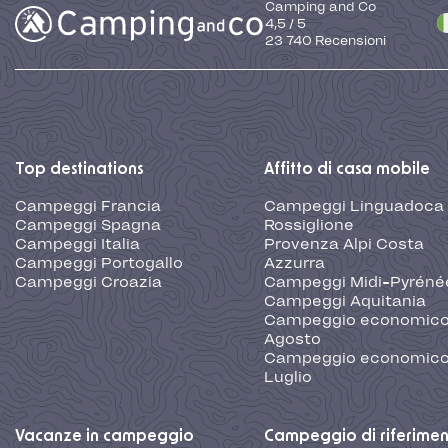
Camping and Co
4,5
/
5
23 740
Recensioni
Top destinations
Affitto di casa mobile
Campeggi Francia
Campeggi Linguadoca
Campeggi Spagna
Rossiglione
Campeggi Italia
Provenza Alpi Costa
Campeggi Portogallo
Azzurra
Campeggi Croazia
Campeggi Midi-Pyréné
Campeggi Aquitania
Campeggio economic
Agosto
Campeggio economic
Luglio
Vacanze in campeggio
Campeggio di riferime