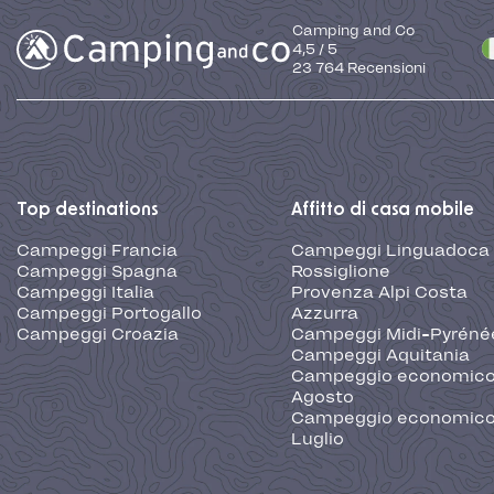
Camping and Co
4,5
/
5
23 764
Recensioni
Top destinations
Affitto di casa mobile
Campeggi Francia
Campeggi Linguadoca
Campeggi Spagna
Rossiglione
Campeggi Italia
Provenza Alpi Costa
Campeggi Portogallo
Azzurra
Campeggi Croazia
Campeggi Midi-Pyréné
Campeggi Aquitania
Campeggio economic
Agosto
Campeggio economic
Luglio