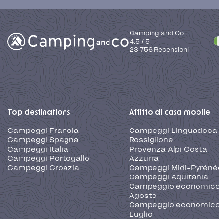
Camping and Co
4,5
/
5
23 756
Recensioni
Top destinations
Affitto di casa mobile
Campeggi Francia
Campeggi Linguadoca
Campeggi Spagna
Rossiglione
Campeggi Italia
Provenza Alpi Costa
Campeggi Portogallo
Azzurra
Campeggi Croazia
Campeggi Midi-Pyréné
Campeggi Aquitania
Campeggio economic
Agosto
Campeggio economic
Luglio